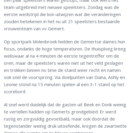
Een paar speelsters waren gestopt, maar ook werd het
team uitgebreid met nieuwe speelsters. Zondag was de
eerste wedstrijd die kon uitwijzen wat die veranderingen
zouden betekenen in het nu uit 21 speelsters bestaande
vrouwenteam van vv Gemert.
Op sportpark Molenbroek hielden de Gemertse dames hun
focus, ondanks de hoge temperaturen. De thuisploeg kreeg
weliswaar al na 4 minuten de eerste tegentreffer om de
oren, maar de speelsters waren niet uit het veld geslagen
en trokken binnen no time de stand weer recht en namen
ook snel de voorsprong. Via doelpunten van Diana, Ashly en
Leonie stond na 15 minuten spelen al een 3-1 stand op het
scorebord.
Al snel werd duidelijk dat de gasten uit Beek en Donk weinig
te vertellen hadden op Gemerts grondgebied. Er werd
rustig en zorgvuldig gevoetbald, maar ook doordat de
tegenstander weinig druk uitoefende, kregen de zwartwitte