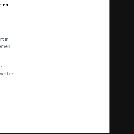
e en
t in
nemen
e
wel Luc