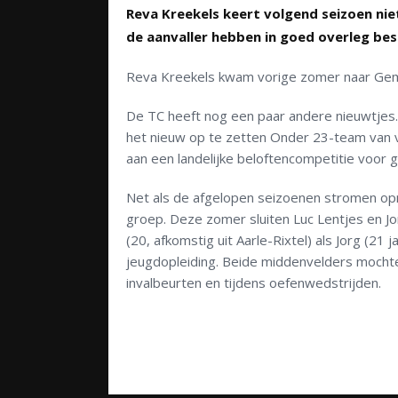
Reva Kreekels keert volgend seizoen ni
de aanvaller hebben in goed overleg be
Reva Kreekels kwam vorige zomer naar Gem
De TC heeft nog een paar andere nieuwtjes.
het nieuw op te zetten Onder 23-team van 
aan een landelijke beloftencompetitie voor 
Net als de afgelopen seizoenen stromen opn
groep. Deze zomer sluiten Luc Lentjes en Jo
(20, afkomstig uit Aarle-Rixtel) als Jorg (21 
jeugdopleiding. Beide middenvelders mochten
invalbeurten en tijdens oefenwedstrijden.