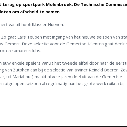
et terug op sportpark Molenbroek. De Technische Commissi
sloten om afscheid te nemen.
ert vanuit hoofdklasser Nuenen.
 Zo gaat Lars Teuben met ingang van het nieuwe seizoen van star
vv Gemert. Deze selectie voor de Gemertse talenten gaat deel
grotere amateurclubs.
ieuw enkele spelers vanuit het tweede elftal door naar de eerst
rg van Zutphen aan bij de selectie van trainer Reinald Boeren. Zo
jaar, uit Mariahout) maakt al vele jaren deel uit van de Gemertse
 afgelopen seizoen al regelmatig aan het grote werk ruiken bij