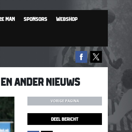
2E MAN
SPONSORS
WEBSHOP
; EN ANDER NIEUWS
VORIGE PAGINA
DEEL BERICHT