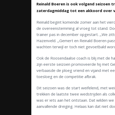
Reinald Boeren is ook volgend seizoen t
zaterdagmiddag tot een akkoord over ve
Reinald begint komende zomer aan het vie
de overeenstemming al vroeg tot stand. D
trainer pas in december opgestart. ,,We zitt
Hazenveld. ,,Gemert en Reinald Boeren passe
wachten terwijl er toch niet gevoetbald wor
Ook de Roosendaalse coach is blij met de ha
zijn eerste seizoen promoveerde hij met Ge
verbaasde de ploeg vriend en vijand met een
toesloeg en de competitie afbrak.
Dit seizoen was de start weifelend, met we
trekken de laatste twee wedstrijden als colle
was er iets aan het ontstaan. Dat wilden w
aanvallende dreiging. Helaas kan dat niet d