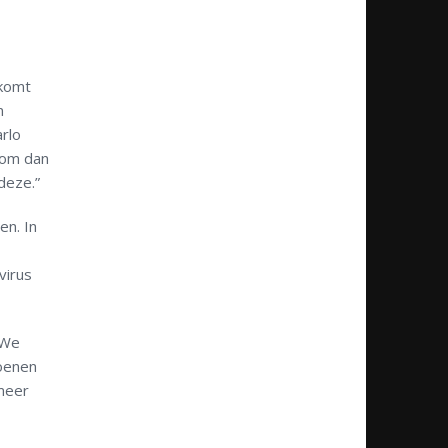
 komt
n
arlo
rom dan
deze.”
en. In
virus
,We
zoenen
 meer