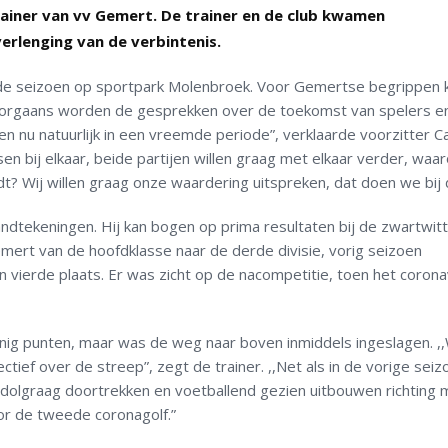
rainer van vv Gemert. De trainer en de club kwamen
rlenging van de verbintenis.
rde seizoen op sportpark Molenbroek. Voor Gemertse begrippen
oorgaans worden de gesprekken over de toekomst van spelers e
en nu natuurlijk in een vreemde periode”, verklaarde voorzitter C
n bij elkaar, beide partijen willen graag met elkaar verder, waa
dt? Wij willen graag onze waardering uitspreken, dat doen we bij 
ndtekeningen. Hij kan bogen op prima resultaten bij de zwartwitt
mert van de hoofdklasse naar de derde divisie, vorig seizoen
 vierde plaats. Er was zicht op de nacompetitie, toen het corona
inig punten, maar was de weg naar boven inmiddels ingeslagen. ,
ctief over de streep”, zegt de trainer. ,,Net als in de vorige sei
e dolgraag doortrekken en voetballend gezien uitbouwen richting
oor de tweede coronagolf.”