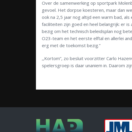
Over de samenwerking op sportpark Molenbroek
gevoel. Het dorpse koesteren, maar dan wel 
ook na 2,5 jaar nog altijd een warm bad, als 
faciliteiten zijn goed en heel belangrijk: er
bezig om het technisch beleidsplan nog bete
O23-team en het eerste elftal en allerlei an
erg met de toekomst bezig.”
,,Kortom”, zo besluit voorzitter Carlo Hazen
spelersgroep is daar unaniem in. Daarom zijn