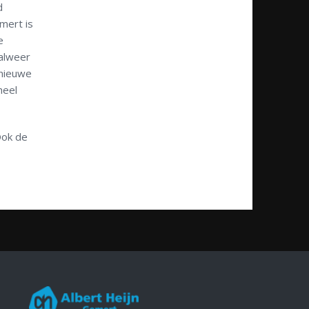
d
mert is
e
 alweer
 nieuwe
heel
Ook de