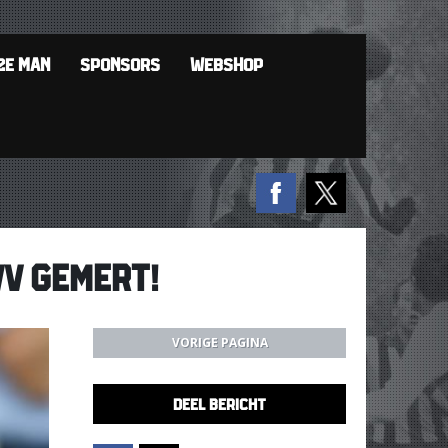
2E MAN
SPONSORS
WEBSHOP
VV GEMERT!
VORIGE PAGINA
DEEL BERICHT