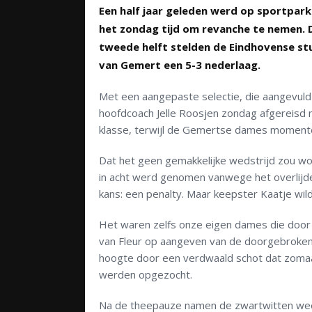
Een half jaar geleden werd op sportpark
het zondag tijd om revanche te nemen. Di
tweede helft stelden de Eindhovense s
van Gemert een 5-3 nederlaag.
Met een aangepaste selectie, die aangevul
hoofdcoach Jelle Roosjen zondag afgereisd 
klasse, terwijl de Gemertse dames momentee
Dat het geen gemakkelijke wedstrijd zou wo
in acht werd genomen vanwege het overlijde
kans: een penalty. Maar keepster Kaatje wil
Het waren zelfs onze eigen dames die door 
van Fleur op aangeven van de doorgebroken
hoogte door een verdwaald schot dat zomaa
werden opgezocht.
Na de theepauze namen de zwartwitten weer