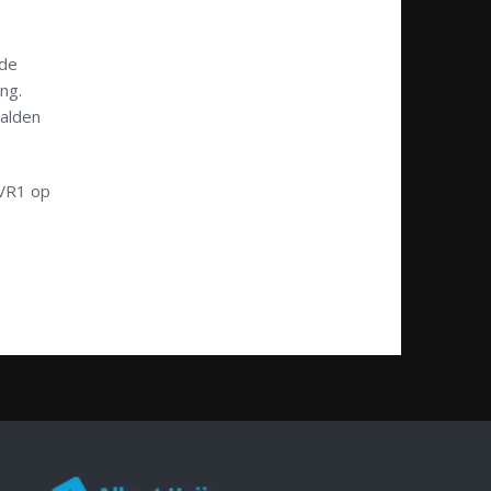
 de
ng.
aalden
 VR1 op