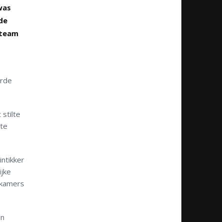
was
de
lteam
erde
stilte
ote
ntikker
jke
dkamers
an