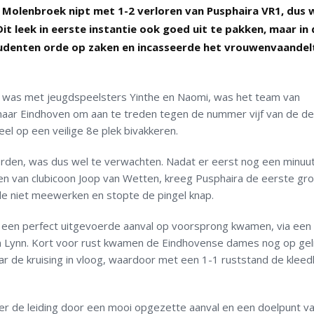
 Molenbroek nipt met 1-2 verloren van Pusphaira VR1, dus 
t leek in eerste instantie ook goed uit te pakken, maar in 
tudenten orde op zaken en incasseerde het vrouwenvaande
d was met jeugdspeelsters Yinthe en Naomi, was het team van
naar Eindhoven om aan te treden tegen de nummer vijf van de d
l op een veilige 8e plek bivakkeren.
rden, was dus wel te verwachten. Nadat er eerst nog een minuut 
n van clubicoon Joop van Wetten, kreeg Pusphaira de eerste gr
de niet meewerken en stopte de pingel knap.
een perfect uitgevoerde aanval op voorsprong kwamen, via een i
 Lynn. Kort voor rust kwamen de Eindhovense dames nog op geli
r de kruising in vloog, waardoor met een 1-1 ruststand de klee
 de leiding door een mooi opgezette aanval en een doelpunt v