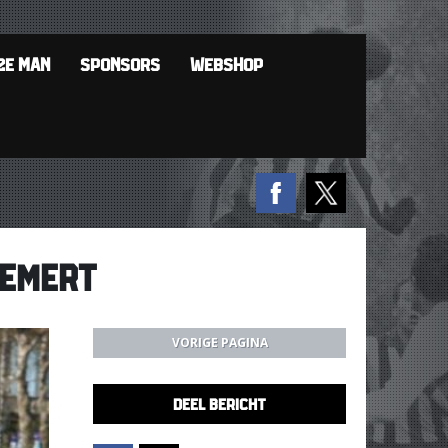
2E MAN
SPONSORS
WEBSHOP
GEMERT
VORIGE PAGINA
DEEL BERICHT