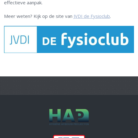
effectieve aanpak.
Meer weten? Kijk op de site van
JVDI de Fysioclub
.