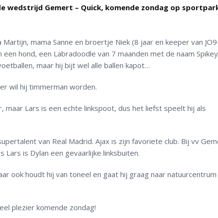
j de wedstrijd Gemert – Quick, komende zondag op sportpar
 Martijn, mama Sanne en broertje Niek (8 jaar en keeper van JO9-
n een hond, een Labradoodle van 7 maanden met de naam Spikey
oetballen, maar hij bijt wel alle ballen kapot…
er wil hij timmerman worden.
, maar Lars is een echte linkspoot, dus het liefst speelt hij als
supertalent van Real Madrid. Ajax is zijn favoriete club. Bij vv Gem
s Lars is Dylan een gevaarlijke linksbuiten.
maar ook houdt hij van toneel en gaat hij graag naar natuurcentru
 veel plezier komende zondag!