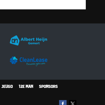
Jeugd
12e man
Sponsors