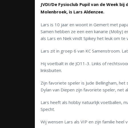
JVDI/De Fysioclub Pupil van de Week bi
Molenbroek, is Lars Aldenzee.
Lars is 10 jaar en woont in Gemert met papa
Samen hebben ze een een kanarie (Moby) e
als Lars en Niek vindt Spikey het leuk om te v
Lars zit in groep 6 van KC Samenstroom. Lat
Hij voetbalt in de JO11-3. Links of rechtsvoor
linksbuiten.
Zijn favoriete speler is Jude Bellingham, het 
Dylan van Diepen zijn favoriete speler, net al
Lars heeft als hobby natuurlijk voetballen, 
Specht.
Wij wensen Lars als VIP en zijn familie heel