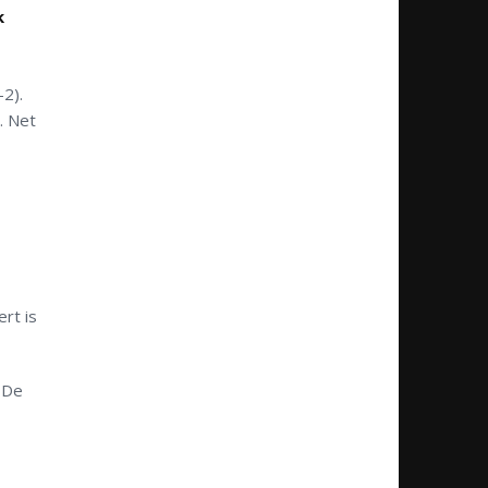
k
2).
. Net
ert is
m De