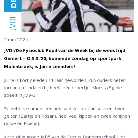
2 mei 2024
JVDI/De Fysioclub Pupil van de Week bij de wedstrijd
Gemert – O.S.S.’20, komende zondag op sportpark
Molenbroek, is Jurre Leenders!
Jurre is kort geleden 11 jaar geworden. Zijn ouders heten
Jordan en Linda en hij heeft één broertje, Morris (8), die
speelt in JO9-3.
Ze hebben samen ‘een hele wei vol’ met huisdieren: twee
geiten (Bartje en Rosan), heel veel kippen en twee konijnen
(Josje en Pluisje).
Jurre zit in groep MB5 van de Petrus Dondersschool. Het