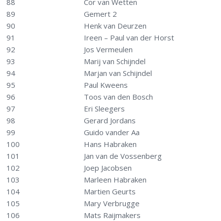
88
Cor van Wetten
89
Gemert 2
90
Henk van Deurzen
91
Ireen – Paul van der Horst
92
Jos Vermeulen
93
Marij van Schijndel
94
Marjan van Schijndel
95
Paul Kweens
96
Toos van den Bosch
97
Eri Sleegers
98
Gerard Jordans
99
Guido vander Aa
100
Hans Habraken
101
Jan van de Vossenberg
102
Joep Jacobsen
103
Marleen Habraken
104
Martien Geurts
105
Mary Verbrugge
106
Mats Raijmakers