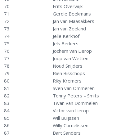
70
Frits Overwijk
71
Gerdie Beekmans
72
Jan van Maasakkers
73
Jan van Zeeland
74
Jelle Kerkhof
75
Jels Berkers
76
Jochem van Lierop
77
Joop van Wetten
78
Noud Snijders
79
Rien Bisschops
80
Riky Kremers
81
Sven van Ommeren
82
Tonny Peters – Smits
83
Twan van Dommelen
84
Victor van Lierop
85
Will Buijssen
86
Willy Cornelissen
87
Bart Sanders