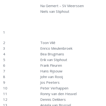
Na Gemert – SV Meerssen
Niels van Stiphout
1
2
Toon Vilé
3
Enrico Meulenbroek
4
Bea Brugmans
5
Erik van Stiphout
6
Frank Fleuren
7
Hans Rijsouw
8
John van Rooij
9
Jos Peeters
10
Peter Verhappen
11
Ronny van den Heuvel
12
Dennis Dekkers
13
Angela van Brussel