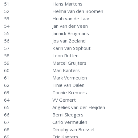
51
Hans Martens
52
Helma van den Boomen
53
Huub van de Laar
54
Jan van der Veen
55
Jannick Brugmans
56
Jos van Zeeland
57
Karin van Stiphout
58
Leon Rutten
59
Marcel Gruijters
60
Mari Kanters
61
Mark Vermeulen
62
Tinie van Dalen
63
Tonnie Kremers
64
VV Gemert
65
Angeliek van der Heijden
66
Berni Sleegers
67
Carlo Vermeulen
68
Dimphy van Brussel
69
Eric Kanters