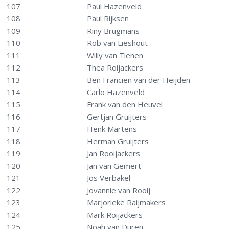
107
Paul Hazenveld
108
Paul Rijksen
109
Riny Brugmans
110
Rob van Lieshout
111
Willy van Tienen
112
Thea Roijackers
113
Ben Francien van der Heijden
114
Carlo Hazenveld
115
Frank van den Heuvel
116
Gertjan Gruijters
117
Henk Martens
118
Herman Gruijters
119
Jan Rooijackers
120
Jan van Gemert
121
Jos Verbakel
122
Jovannie van Rooij
123
Marjorieke Raijmakers
124
Mark Roijackers
125
Noah van Duren