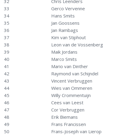
32
Chris Leenders
33
Gerco Vervenne
34
Hans Smits
35
Jan Goossens
36
Jan Rambags
37
Kim van Stiphout
38
Leon van de Vossenberg
39
Maik Jordans
40
Marco Smits
41
Mario van Dinther
42
Raymond van Schijndel
43
Vincent Verbruggen
44
Wies van Ommeren
45
Willy Crommentuijn
46
Cees van Leest
47
Cor Verbruggen
48
Erik Biemans
49
Frans Francissen
50
Frans-Joseph van Lierop