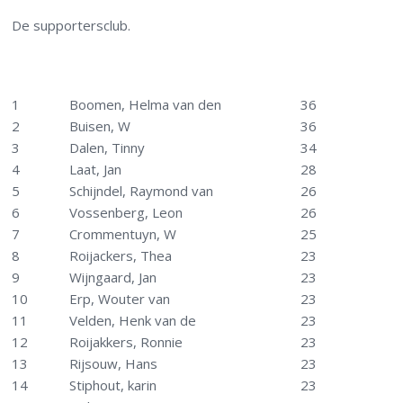
De supportersclub.
1
Boomen, Helma van den
36
2
Buisen, W
36
3
Dalen, Tinny
34
4
Laat, Jan
28
5
Schijndel, Raymond van
26
6
Vossenberg, Leon
26
7
Crommentuyn, W
25
8
Roijackers, Thea
23
9
Wijngaard, Jan
23
10
Erp, Wouter van
23
11
Velden, Henk van de
23
12
Roijakkers, Ronnie
23
13
Rijsouw, Hans
23
14
Stiphout, karin
23