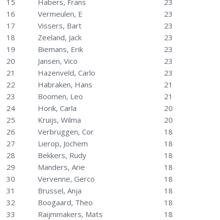
15
Habers, Frans
23
16
Vermeulen, E
23
17
Vissers, Bart
23
18
Zeeland, Jack
23
19
Biemans, Erik
23
20
Jansen, Vico
23
21
Hazenveld, Carlo
23
22
Habraken, Hans
21
23
Boomen, Leo
21
24
Horik, Carla
20
25
Kruijs, Wilma
20
26
Verbruggen, Cor
18
27
Lierop, Jochem
18
28
Bekkers, Rudy
18
29
Manders, Arie
18
30
Vervenne, Gerco
18
31
Brussel, Anja
18
32
Boogaard, Theo
18
33
Raijmmakers, Mats
18