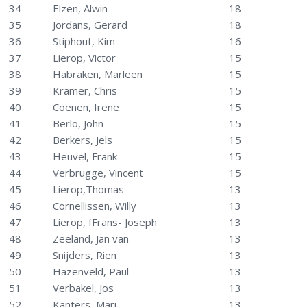
34
Elzen, Alwin
18
35
Jordans, Gerard
18
36
Stiphout, Kim
16
37
Lierop, Victor
15
38
Habraken, Marleen
15
39
Kramer, Chris
15
40
Coenen, Irene
15
41
Berlo, John
15
42
Berkers, Jels
15
43
Heuvel, Frank
15
44
Verbrugge, Vincent
15
45
Lierop,Thomas
13
46
Cornellissen, Willy
13
47
Lierop, fFrans- Joseph
13
48
Zeeland, Jan van
13
49
Snijders, Rien
13
50
Hazenveld, Paul
13
51
Verbakel, Jos
13
52
Kanters, Mari
13