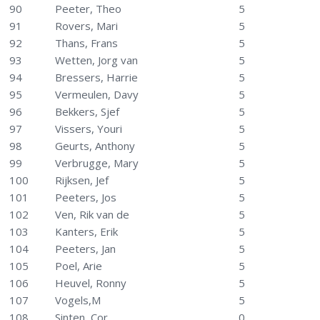
90
Peeter, Theo
5
91
Rovers, Mari
5
92
Thans, Frans
5
93
Wetten, Jorg van
5
94
Bressers, Harrie
5
95
Vermeulen, Davy
5
96
Bekkers, Sjef
5
97
Vissers, Youri
5
98
Geurts, Anthony
5
99
Verbrugge, Mary
5
100
Rijksen, Jef
5
101
Peeters, Jos
5
102
Ven, Rik van de
5
103
Kanters, Erik
5
104
Peeters, Jan
5
105
Poel, Arie
5
106
Heuvel, Ronny
5
107
Vogels,M
5
108
Sinten, Cor
0