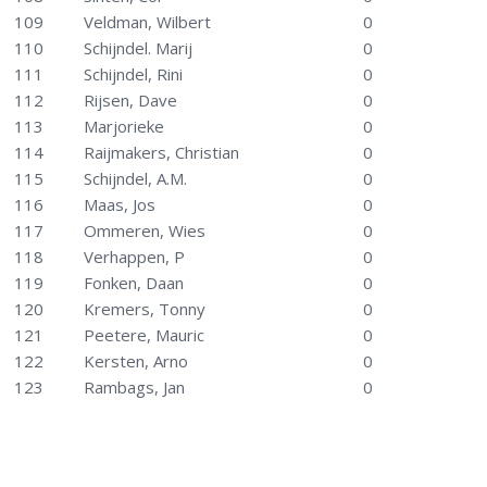
109
Veldman, Wilbert
0
110
Schijndel. Marij
0
111
Schijndel, Rini
0
112
Rijsen, Dave
0
113
Marjorieke
0
114
Raijmakers, Christian
0
115
Schijndel, A.M.
0
116
Maas, Jos
0
117
Ommeren, Wies
0
118
Verhappen, P
0
119
Fonken, Daan
0
120
Kremers, Tonny
0
121
Peetere, Mauric
0
122
Kersten, Arno
0
123
Rambags, Jan
0