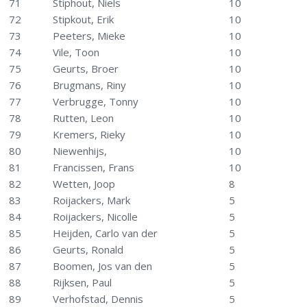
71
Stiphout, Niels
10
72
Stipkout, Erik
10
73
Peeters, Mieke
10
74
Vile, Toon
10
75
Geurts, Broer
10
76
Brugmans, Riny
10
77
Verbrugge, Tonny
10
78
Rutten, Leon
10
79
Kremers, Rieky
10
80
Niewenhijs,
10
81
Francissen, Frans
10
82
Wetten, Joop
8
83
Roijackers, Mark
5
84
Roijackers, Nicolle
5
85
Heijden, Carlo van der
5
86
Geurts, Ronald
5
87
Boomen, Jos van den
5
88
Rijksen, Paul
5
89
Verhofstad, Dennis
5