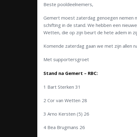
Beste pooldeelnemers,
Gemert moest zaterdag genoegen nemen met 
schifting in de stand. We hebben een nieuwe
Wetten, die op zijn beurt de hete adem in zij
Komende zaterdag gaan we met zijn allen na
Met supportersgroet
Stand na Gemert – RBC:
1 Bart Sterken 31
2 Cor van Wetten 28
3 Arno Kersten (5) 26
4 Bea Brugmans 26