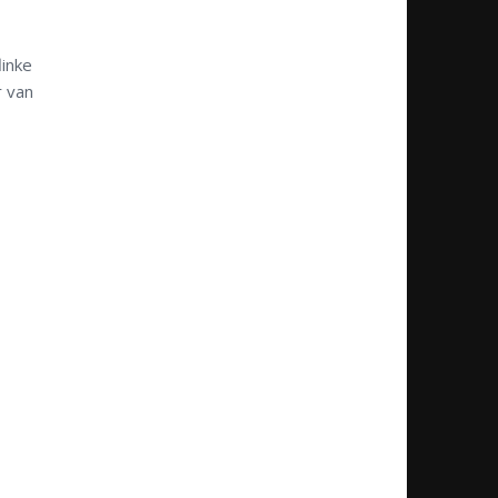
inke
r van