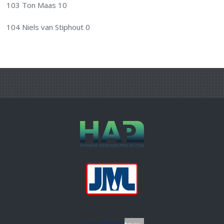
103 Ton Maas 10
104 Niels van Stiphout 0