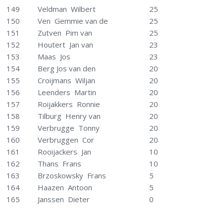
149
Veldman Wilbert
25
150
Ven Gemmie van de
25
151
Zutven Pim van
25
152
Houtert Jan van
23
153
Maas Jos
23
154
Berg Jos van den
20
155
Croijmans Wiljan
20
156
Leenders Martin
20
157
Roijakkers Ronnie
20
158
Tilburg Henry van
20
159
Verbrugge Tonny
20
160
Verbruggen Cor
20
161
Rooijackers Jan
10
162
Thans Frans
10
163
Brzoskowsky Frans
5
164
Haazen Antoon
5
165
Janssen Dieter
0