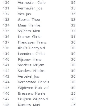
130
Vermeulen Carlo
35
131
Vermeulen Jos
35
132
Vos Jan
35
133
Geerts Theo
33
134
Maas Hennie
33
135
Snijders Rien
33
136
Kramer Chris
31
137
Francissen Frans
30
138
Kruijs Benny v.d.
30
139
Leenders Christ
30
140
Rijsouw Hans
30
141
Sanders Mirjam
30
142
Sanders Nienke
30
143
Verbakel Jos
30
144
Verhofstad Dennis
30
145
Wijdeven Hub v.d.
30
146
Bressers Harrie
25
147
Cruijsen Wiljan v.d.
25
148
Kanters Mari
25