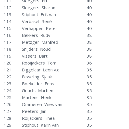
111
Sleegers Eri
40
112
Sleegers Sharon
40
113
Stiphout Erik van
40
114
Verbakel René
40
115
Verhappen Peter
40
116
Bekkers Rudy
38
117
Metzger Manfred
38
118
Snijders Noud
38
119
Vissers Bart
38
120
Rooijackers Tom
36
121
Biggelaar Leon v.d.
35
122
Bisseling Sjaak
35
123
Boekelder Fons
35
124
Geurts Martien
35
125
Martens Henk
35
126
Ommeren Wies van
35
127
Peeters Jan
35
128
Roijackers Thea
35
129
Stiphout Karin van
35