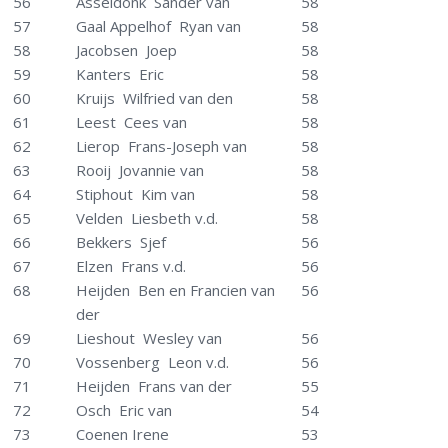
56
Asseldonk Sander van
58
57
Gaal Appelhof Ryan van
58
58
Jacobsen Joep
58
59
Kanters Eric
58
60
Kruijs Wilfried van den
58
61
Leest Cees van
58
62
Lierop Frans-Joseph van
58
63
Rooij Jovannie van
58
64
Stiphout Kim van
58
65
Velden Liesbeth v.d.
58
66
Bekkers Sjef
56
67
Elzen Frans v.d.
56
68
Heijden Ben en Francien van
56
der
69
Lieshout Wesley van
56
70
Vossenberg Leon v.d.
56
71
Heijden Frans van der
55
72
Osch Eric van
54
73
Coenen Irene
53