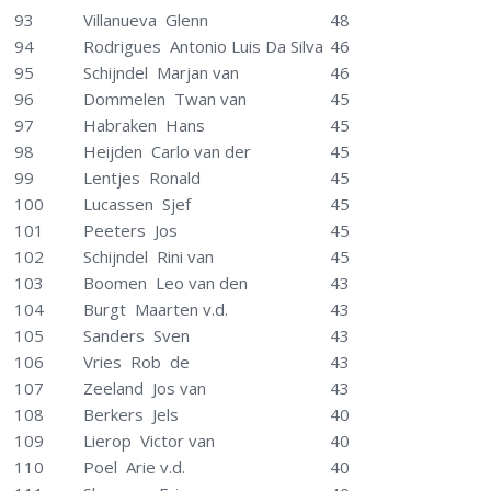
93
Villanueva Glenn
48
94
Rodrigues Antonio Luis Da Silva
46
95
Schijndel Marjan van
46
96
Dommelen Twan van
45
97
Habraken Hans
45
98
Heijden Carlo van der
45
99
Lentjes Ronald
45
100
Lucassen Sjef
45
101
Peeters Jos
45
102
Schijndel Rini van
45
103
Boomen Leo van den
43
104
Burgt Maarten v.d.
43
105
Sanders Sven
43
106
Vries Rob de
43
107
Zeeland Jos van
43
108
Berkers Jels
40
109
Lierop Victor van
40
110
Poel Arie v.d.
40