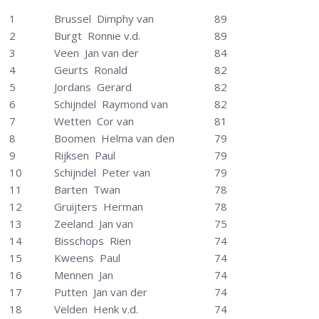
1
Brussel Dimphy van
89
2
Burgt Ronnie v.d.
89
3
Veen Jan van der
84
4
Geurts Ronald
82
5
Jordans Gerard
82
6
Schijndel Raymond van
82
7
Wetten Cor van
81
8
Boomen Helma van den
79
9
Rijksen Paul
79
10
Schijndel Peter van
79
11
Barten Twan
78
12
Gruijters Herman
78
13
Zeeland Jan van
75
14
Bisschops Rien
74
15
Kweens Paul
74
16
Mennen Jan
74
17
Putten Jan van der
74
18
Velden Henk v.d.
74