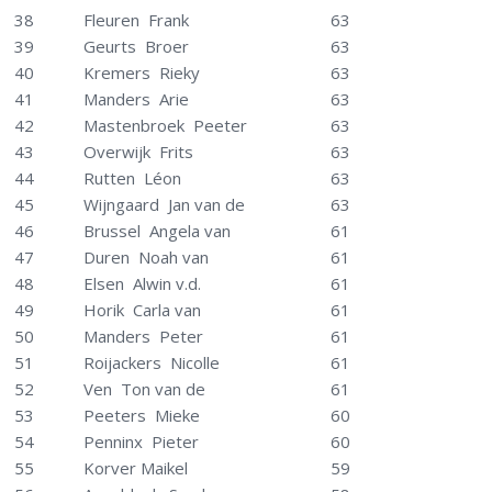
38
Fleuren Frank
63
39
Geurts Broer
63
40
Kremers Rieky
63
41
Manders Arie
63
42
Mastenbroek Peeter
63
43
Overwijk Frits
63
44
Rutten Léon
63
45
Wijngaard Jan van de
63
46
Brussel Angela van
61
47
Duren Noah van
61
48
Elsen Alwin v.d.
61
49
Horik Carla van
61
50
Manders Peter
61
51
Roijackers Nicolle
61
52
Ven Ton van de
61
53
Peeters Mieke
60
54
Penninx Pieter
60
55
Korver Maikel
59