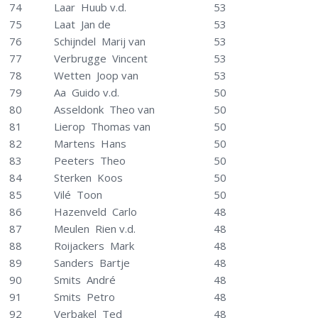
74
Laar Huub v.d.
53
75
Laat Jan de
53
76
Schijndel Marij van
53
77
Verbrugge Vincent
53
78
Wetten Joop van
53
79
Aa Guido v.d.
50
80
Asseldonk Theo van
50
81
Lierop Thomas van
50
82
Martens Hans
50
83
Peeters Theo
50
84
Sterken Koos
50
85
Vilé Toon
50
86
Hazenveld Carlo
48
87
Meulen Rien v.d.
48
88
Roijackers Mark
48
89
Sanders Bartje
48
90
Smits André
48
91
Smits Petro
48
92
Verbakel Ted
48