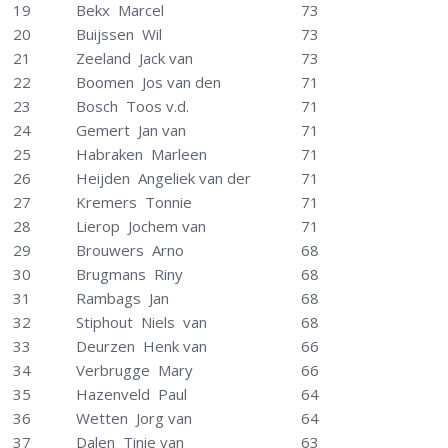
19
Bekx Marcel
73
20
Buijssen Wil
73
21
Zeeland Jack van
73
22
Boomen Jos van den
71
23
Bosch Toos v.d.
71
24
Gemert Jan van
71
25
Habraken Marleen
71
26
Heijden Angeliek van der
71
27
Kremers Tonnie
71
28
Lierop Jochem van
71
29
Brouwers Arno
68
30
Brugmans Riny
68
31
Rambags Jan
68
32
Stiphout Niels van
68
33
Deurzen Henk van
66
34
Verbrugge Mary
66
35
Hazenveld Paul
64
36
Wetten Jorg van
64
37
Dalen Tinie van
63