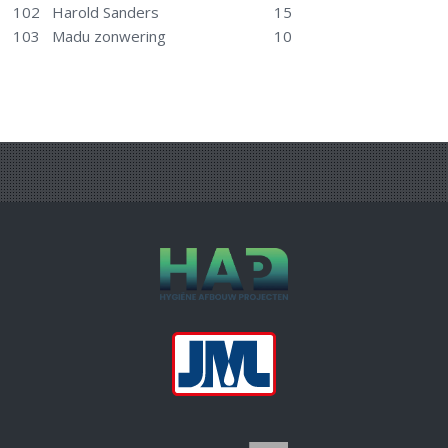
102
Harold Sanders
15
103
Madu zonwering
10