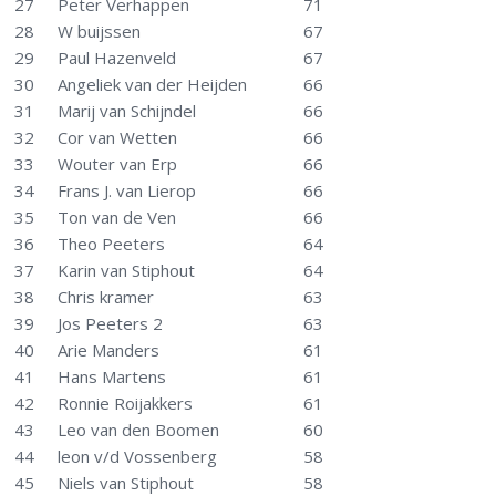
27
Peter Verhappen
71
28
W buijssen
67
29
Paul Hazenveld
67
30
Angeliek van der Heijden
66
31
Marij van Schijndel
66
32
Cor van Wetten
66
33
Wouter van Erp
66
34
Frans J. van Lierop
66
35
Ton van de Ven
66
36
Theo Peeters
64
37
Karin van Stiphout
64
38
Chris kramer
63
39
Jos Peeters 2
63
40
Arie Manders
61
41
Hans Martens
61
42
Ronnie Roijakkers
61
43
Leo van den Boomen
60
44
leon v/d Vossenberg
58
45
Niels van Stiphout
58