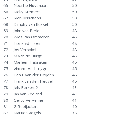
65
Noortje Huvenaars
50
66
Rieky Kremers
50
67
Rien Bisschops
50
68
Dimphy van Bussel
50
69
John van Berlo
48
70
Wies van Ommeren
48
71
Frans vd Elzen
48
72
Jos Verbakel
48
73
M van de Burgt
48
74
Marleen Habraken
45
75
Vincent Verbrugge
45
76
Ben F van der Heijden
45
77
Frank van den Heuvel
45
78
Jels Berkers2
43
79
Jan van Zeeland
43
80
Gerco Vervenne
41
81
G Rooijackers
40
82
Martien Vogels
38