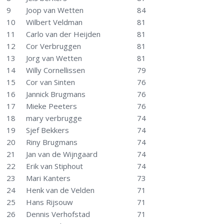
9
Joop van Wetten
84
10
Wilbert Veldman
81
11
Carlo van der Heijden
81
12
Cor Verbruggen
81
13
Jorg van Wetten
81
14
Willy Cornellissen
79
15
Cor van Sinten
76
16
Jannick Brugmans
76
17
Mieke Peeters
76
18
mary verbrugge
74
19
Sjef Bekkers
74
20
Riny Brugmans
74
21
Jan van de Wijngaard
74
22
Erik van Stiphout
74
23
Mari Kanters
73
24
Henk van de Velden
71
25
Hans Rijsouw
71
26
Dennis Verhofstad
71