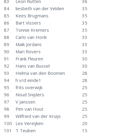
83
Leon Rutten
36
84
liesbeth van der Velden
35
85
Kees Brugmans
35
86
Bart Vissers
35
87
Tonnie Kremers
35
88
Carlo van Horik
33
89
Maik Jordans
33
90
Mari Rovers
33
91
Frank Fleuren
30
92
Hans van Bussel
30
93
Helma van den Boomen
28
94
h v/d einde1
28
95
frits overwijk
25
96
Noud Snijders
25
97
V Janssen
25
98
Pim van Hout
25
99
Wilfried van der Kruijs
25
100
Lex Vereijken
20
101
T Teuben
15