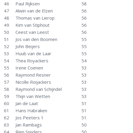
46
Paul Rijksen
58
47
Alwin van de Elzen
56
48
Thomas van Lierop
56
49
Kim van Stiphout
56
50
Ceest van Leest
56
51
Jos van den Boomen
55
52
John Beijers
55
53
Huub van de Laar
55
54
Thea Royackers
54
55
Irene Coenen
53
56
Raymond Resner
53
57
Nicolle Roijackers
53
58
Raymond van Schijndel
53
59
Thijn van Wetten
53
60
Jan de Laat
51
61
Hans Habraken
51
62
Jos Peeters 1
51
63
Jan Rambags
50
64
Rien Snijders
50