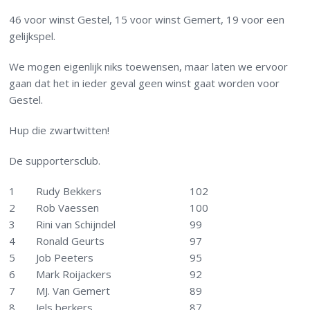
46 voor winst Gestel, 15 voor winst Gemert, 19 voor een
gelijkspel.
We mogen eigenlijk niks toewensen, maar laten we ervoor
gaan dat het in ieder geval geen winst gaat worden voor
Gestel.
Hup die zwartwitten!
De supportersclub.
1
Rudy Bekkers
102
2
Rob Vaessen
100
3
Rini van Schijndel
99
4
Ronald Geurts
97
5
Job Peeters
95
6
Mark Roijackers
92
7
MJ. Van Gemert
89
8
Jels berkers
87