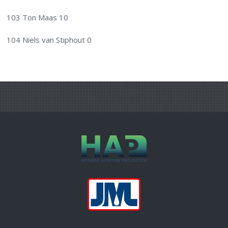
103 Ton Maas 10
104 Niels van Stiphout 0