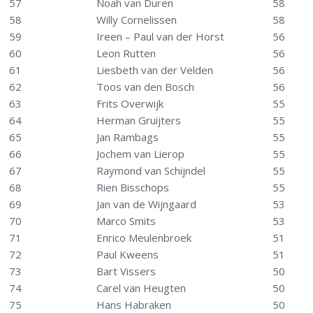
57
Noah van Duren
58
58
Willy Cornelissen
58
59
Ireen – Paul van der Horst
56
60
Leon Rutten
56
61
Liesbeth van der Velden
56
62
Toos van den Bosch
56
63
Frits Overwijk
55
64
Herman Gruijters
55
65
Jan Rambags
55
66
Jochem van Lierop
55
67
Raymond van Schijndel
55
68
Rien Bisschops
55
69
Jan van de Wijngaard
53
70
Marco Smits
53
71
Enrico Meulenbroek
51
72
Paul Kweens
51
73
Bart Vissers
50
74
Carel van Heugten
50
75
Hans Habraken
50