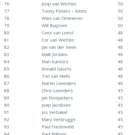
76
Joop van Wetten
50
77
Tonny Peters – Smits
50
78
Wies van Ommeren
50
79
Will Buijssen
50
80
Cees van Leest
48
81
Cor van Wetten
48
82
Jan van der Veen
48
83
Maik Jordans
48
84
Mari Kanters
48
85
Ronald Geurts
48
86
Ton van Melis
48
87
Martin Leenders
46
88
Chris Leenders
45
89
Jan Rooijackers
45
90
Joep Jacobsen
45
91
Jos Verbakel
45
92
Mary Verbrugge
45
93
Paul Hazenveld
45
94
Paul Rijksen
45