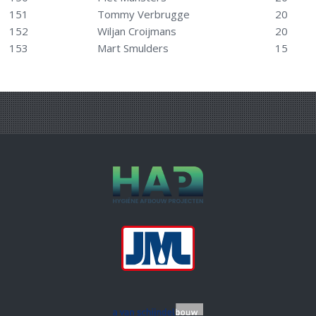
151
Tommy Verbrugge
20
152
Wiljan Croijmans
20
153
Mart Smulders
15