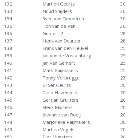
132
Martien Geurts
30
133
Noud Snijders
30
134
Sven van Ommeren
30
135
Ton van de Ven
30
136
Gemert 2
28
137
Henk van Deurzen
28
138
Frank van den Heuvel
25
139
Jan van de Vossenberg
25
140
Jan van Gemert
25
141
Mats Raijmakers
25
142
Tonny Verbrugge
23
143
Broer Geurts
20
144
Carlo Hazenveld
20
145
Gertjan Gruijters
20
146
Henk Martens
20
147
Jovannie van Rooij
20
148
Marjorieke Raijmakers
20
149
Martien Vogels
20
150
Piet Munsters
20