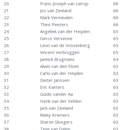
20
Frans-Joseph van Lierop
66
21
Jos van Zeeland
66
22
Mark Vermeulen
66
23
Theo Peeters
66
24
Angeliek van der Heijden
65
25
Gerco Vervenne
65
26
Leon van de Vossenberg
65
27
Vincent Verbruggen
65
28
Jannick Brugmans
64
29
Alwin van den Elsen
63
30
Carlo van der Heijden
63
31
Dieter Janssen
63
32
Eric Kanters
63
33
Guido vander Aa
63
34
Henk van der Velden
63
35
Jack van Zeeland
63
36
Rieky Kremers
63
37
Sharon Sleegers
63
38
Tinie van Dalen
63