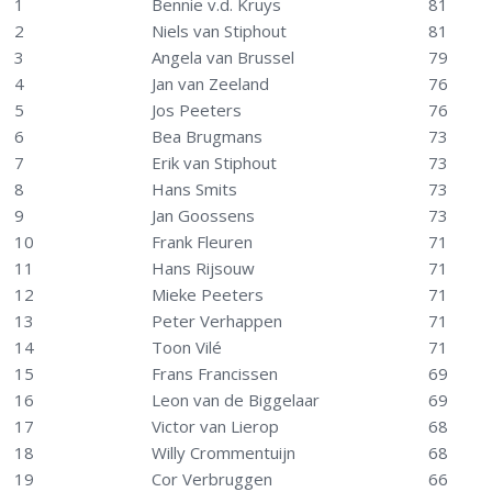
1
Bennie v.d. Kruys
81
2
Niels van Stiphout
81
3
Angela van Brussel
79
4
Jan van Zeeland
76
5
Jos Peeters
76
6
Bea Brugmans
73
7
Erik van Stiphout
73
8
Hans Smits
73
9
Jan Goossens
73
10
Frank Fleuren
71
11
Hans Rijsouw
71
12
Mieke Peeters
71
13
Peter Verhappen
71
14
Toon Vilé
71
15
Frans Francissen
69
16
Leon van de Biggelaar
69
17
Victor van Lierop
68
18
Willy Crommentuijn
68
19
Cor Verbruggen
66