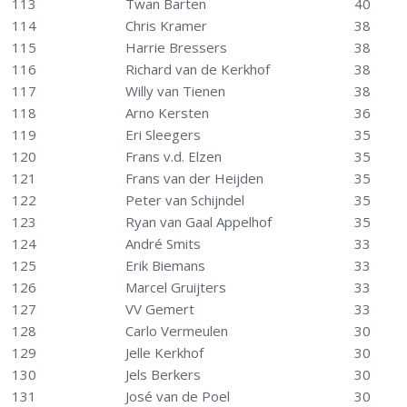
113
Twan Barten
40
114
Chris Kramer
38
115
Harrie Bressers
38
116
Richard van de Kerkhof
38
117
Willy van Tienen
38
118
Arno Kersten
36
119
Eri Sleegers
35
120
Frans v.d. Elzen
35
121
Frans van der Heijden
35
122
Peter van Schijndel
35
123
Ryan van Gaal Appelhof
35
124
André Smits
33
125
Erik Biemans
33
126
Marcel Gruijters
33
127
VV Gemert
33
128
Carlo Vermeulen
30
129
Jelle Kerkhof
30
130
Jels Berkers
30
131
José van de Poel
30