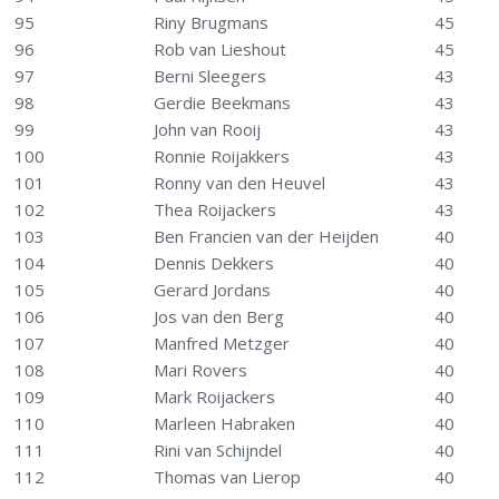
95
Riny Brugmans
45
96
Rob van Lieshout
45
97
Berni Sleegers
43
98
Gerdie Beekmans
43
99
John van Rooij
43
100
Ronnie Roijakkers
43
101
Ronny van den Heuvel
43
102
Thea Roijackers
43
103
Ben Francien van der Heijden
40
104
Dennis Dekkers
40
105
Gerard Jordans
40
106
Jos van den Berg
40
107
Manfred Metzger
40
108
Mari Rovers
40
109
Mark Roijackers
40
110
Marleen Habraken
40
111
Rini van Schijndel
40
112
Thomas van Lierop
40