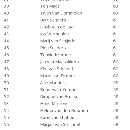
39
Ton Maas
63
40
Twan van Dommelen
63
41
Bart Sanders
61
42
Huub van de Laar
61
43
Jos Vermeulen
61
44
Marij van Schijndel
61
45
Rien Snijders
61
46
Tonnie Kremers
61
47
Jan van Maasakkers
60
48
Kim van Stiphout
60
49
Mario van Dinther
60
50
Arie Manders
58
51
Boudewijn Kemper
58
52
Dimphy van Brussel
58
53
Hans Martens
58
54
Helma van den Boomen
58
55
Karin van Stiphout
58
56
Marjan van Schijndel
58