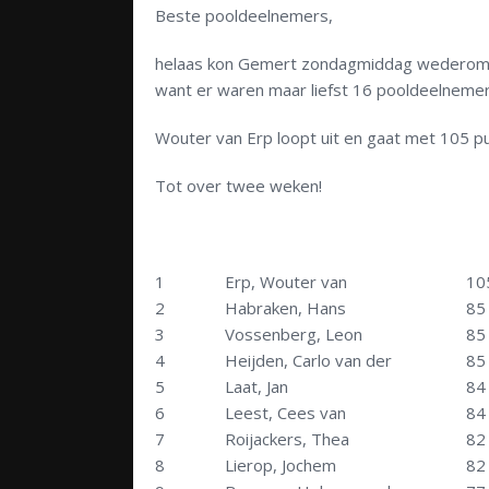
Beste pooldeelnemers,
helaas kon Gemert zondagmiddag wederom nie
want er waren maar liefst 16 pooldeelneme
Wouter van Erp loopt uit en gaat met 105 p
Tot over twee weken!
1
Erp, Wouter van
10
2
Habraken, Hans
85
3
Vossenberg, Leon
85
4
Heijden, Carlo van der
85
5
Laat, Jan
84
6
Leest, Cees van
84
7
Roijackers, Thea
82
8
Lierop, Jochem
82