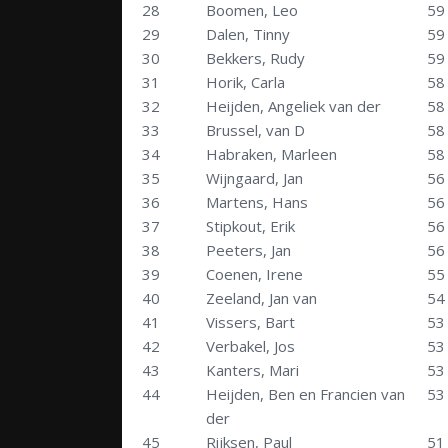
28
Boomen, Leo
59
29
Dalen, Tinny
59
30
Bekkers, Rudy
59
31
Horik, Carla
58
32
Heijden, Angeliek van der
58
33
Brussel, van D
58
34
Habraken, Marleen
58
35
Wijngaard, Jan
56
36
Martens, Hans
56
37
Stipkout, Erik
56
38
Peeters, Jan
56
39
Coenen, Irene
55
40
Zeeland, Jan van
54
41
Vissers, Bart
53
42
Verbakel, Jos
53
43
Kanters, Mari
53
44
Heijden, Ben en Francien van
53
der
45
Rijksen, Paul
51