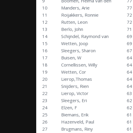
9
Boomen, Helma van den
77
10
Manders, Arie
77
11
Roijakkers, Ronnie
72
12
Rutten, Leon
72
13
Berlo, John
71
14
Schijndel, Raymond van
69
15
Wetten, Joop
69
16
Sleegers, Sharon
67
17
Buisen, W
64
18
Cornellissen, Willy
64
19
Wetten, Cor
64
20
Lierop,Thomas
64
21
Snijders, Rien
64
22
Lierop, Victor
63
23
Sleegers, Eri
62
24
Elzen, F
62
25
Biemans, Erik
61
26
Hazenveld, Paul
61
27
Brugmans, Riny
61