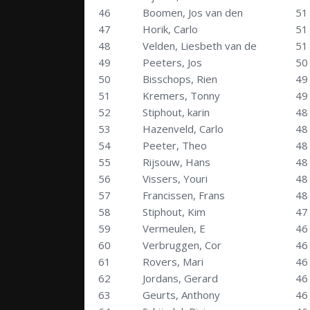
46
Boomen, Jos van den
51
47
Horik, Carlo
51
48
Velden, Liesbeth van de
51
49
Peeters, Jos
50
50
Bisschops, Rien
49
51
Kremers, Tonny
49
52
Stiphout, karin
48
53
Hazenveld, Carlo
48
54
Peeter, Theo
48
55
Rijsouw, Hans
48
56
Vissers, Youri
48
57
Francissen, Frans
48
58
Stiphout, Kim
47
59
Vermeulen, E
46
60
Verbruggen, Cor
46
61
Rovers, Mari
46
62
Jordans, Gerard
46
63
Geurts, Anthony
46