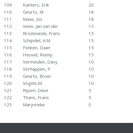
109
Kanters, Erik
20
110
Geurts, M
18
111
Maas, Jos
18
112
Veen, Jan van der
15
113
Broskowski, Frans
15
114
Schijndel, A.M.
15
115
Fonken, Daan
15
116
Heuvel, Ronny
15
117
Vermeulen, Davy
10
118
Verhappen, P
10
119
Geurts, Broer
10
120
Vogels,M
10
121
Rijsen, Dave
5
122
Thans, Frans
5
123
Marjorieke
0