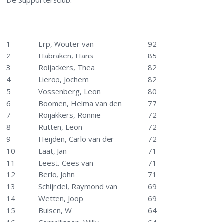
De Supportersclub.
1
Erp, Wouter van
92
2
Habraken, Hans
85
3
Roijackers, Thea
82
4
Lierop, Jochem
82
5
Vossenberg, Leon
80
6
Boomen, Helma van den
77
7
Roijakkers, Ronnie
72
8
Rutten, Leon
72
9
Heijden, Carlo van der
72
10
Laat, Jan
71
11
Leest, Cees van
71
12
Berlo, John
71
13
Schijndel, Raymond van
69
14
Wetten, Joop
69
15
Buisen, W
64