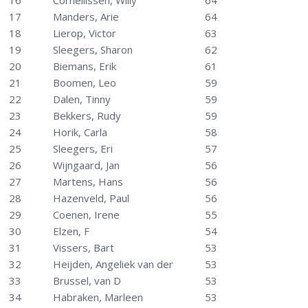
16
Cornellissen, Willy
64
17
Manders, Arie
64
18
Lierop, Victor
63
19
Sleegers, Sharon
62
20
Biemans, Erik
61
21
Boomen, Leo
59
22
Dalen, Tinny
59
23
Bekkers, Rudy
59
24
Horik, Carla
58
25
Sleegers, Eri
57
26
Wijngaard, Jan
56
27
Martens, Hans
56
28
Hazenveld, Paul
56
29
Coenen, Irene
55
30
Elzen, F
54
31
Vissers, Bart
53
32
Heijden, Angeliek van der
53
33
Brussel, van D
53
34
Habraken, Marleen
53