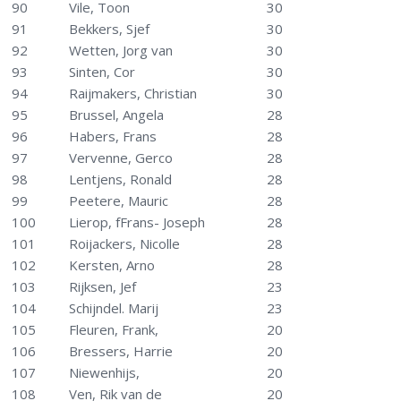
90
Vile, Toon
30
91
Bekkers, Sjef
30
92
Wetten, Jorg van
30
93
Sinten, Cor
30
94
Raijmakers, Christian
30
95
Brussel, Angela
28
96
Habers, Frans
28
97
Vervenne, Gerco
28
98
Lentjens, Ronald
28
99
Peetere, Mauric
28
100
Lierop, fFrans- Joseph
28
101
Roijackers, Nicolle
28
102
Kersten, Arno
28
103
Rijksen, Jef
23
104
Schijndel. Marij
23
105
Fleuren, Frank,
20
106
Bressers, Harrie
20
107
Niewenhijs,
20
108
Ven, Rik van de
20