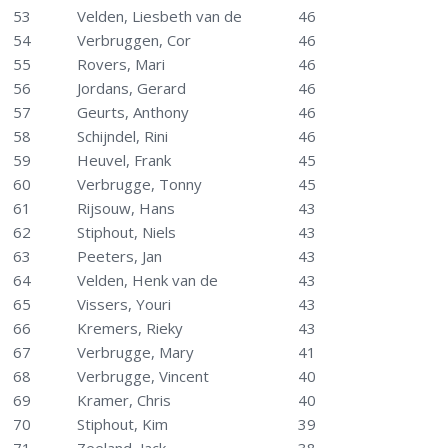
53
Velden, Liesbeth van de
46
54
Verbruggen, Cor
46
55
Rovers, Mari
46
56
Jordans, Gerard
46
57
Geurts, Anthony
46
58
Schijndel, Rini
46
59
Heuvel, Frank
45
60
Verbrugge, Tonny
45
61
Rijsouw, Hans
43
62
Stiphout, Niels
43
63
Peeters, Jan
43
64
Velden, Henk van de
43
65
Vissers, Youri
43
66
Kremers, Rieky
43
67
Verbrugge, Mary
41
68
Verbrugge, Vincent
40
69
Kramer, Chris
40
70
Stiphout, Kim
39