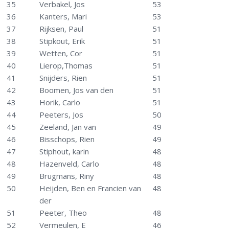
35
Verbakel, Jos
53
36
Kanters, Mari
53
37
Rijksen, Paul
51
38
Stipkout, Erik
51
39
Wetten, Cor
51
40
Lierop,Thomas
51
41
Snijders, Rien
51
42
Boomen, Jos van den
51
43
Horik, Carlo
51
44
Peeters, Jos
50
45
Zeeland, Jan van
49
46
Bisschops, Rien
49
47
Stiphout, karin
48
48
Hazenveld, Carlo
48
49
Brugmans, Riny
48
50
Heijden, Ben en Francien van
48
der
51
Peeter, Theo
48
52
Vermeulen, E
46