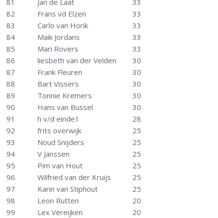
81
Jan de Laat
33
82
Frans vd Elzen
33
83
Carlo van Horik
33
84
Maik Jordans
33
85
Mari Rovers
33
86
liesbeth van der Velden
30
87
Frank Fleuren
30
88
Bart Vissers
30
89
Tonnie Kremers
30
90
Hans van Bussel
30
91
h v/d einde1
28
92
frits overwijk
25
93
Noud Snijders
25
94
V Janssen
25
95
Pim van Hout
25
96
Wilfried van der Kruijs
25
97
Karin van Stiphout
25
98
Leon Rutten
20
99
Lex Vereijken
20