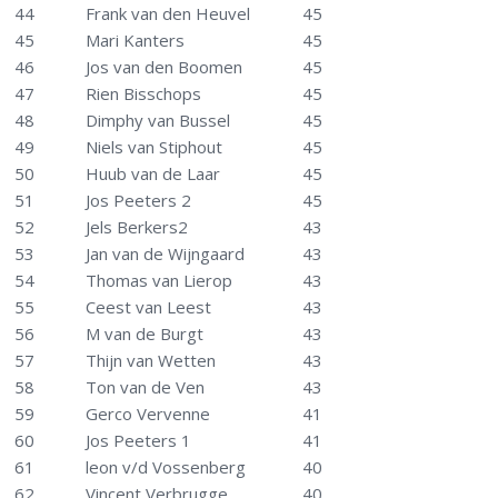
44
Frank van den Heuvel
45
45
Mari Kanters
45
46
Jos van den Boomen
45
47
Rien Bisschops
45
48
Dimphy van Bussel
45
49
Niels van Stiphout
45
50
Huub van de Laar
45
51
Jos Peeters 2
45
52
Jels Berkers2
43
53
Jan van de Wijngaard
43
54
Thomas van Lierop
43
55
Ceest van Leest
43
56
M van de Burgt
43
57
Thijn van Wetten
43
58
Ton van de Ven
43
59
Gerco Vervenne
41
60
Jos Peeters 1
41
61
leon v/d Vossenberg
40
62
Vincent Verbrugge
40