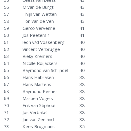
55
Ceest van Leest
43
56
M van de Burgt
43
57
Thijn van Wetten
43
58
Ton van de Ven
43
59
Gerco Vervenne
41
60
Jos Peeters 1
41
61
leon v/d Vossenberg
40
62
Vincent Verbrugge
40
63
Rieky Kremers
40
64
Nicolle Roijackers
40
65
Raymond van Schijndel
40
66
Hans Habraken
38
67
Hans Martens
38
68
Raymond Resner
38
69
Martien Vogels
38
70
Erik van Stiphout
38
71
Jos Verbakel
38
72
Jan van Zeeland
38
73
Kees Brugmans
35