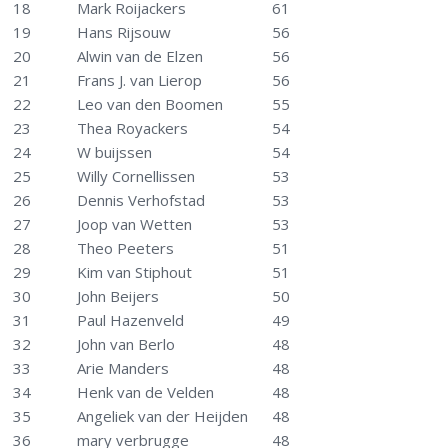
18
Mark Roijackers
61
19
Hans Rijsouw
56
20
Alwin van de Elzen
56
21
Frans J. van Lierop
56
22
Leo van den Boomen
55
23
Thea Royackers
54
24
W buijssen
54
25
Willy Cornellissen
53
26
Dennis Verhofstad
53
27
Joop van Wetten
53
28
Theo Peeters
51
29
Kim van Stiphout
51
30
John Beijers
50
31
Paul Hazenveld
49
32
John van Berlo
48
33
Arie Manders
48
34
Henk van de Velden
48
35
Angeliek van der Heijden
48
36
mary verbrugge
48