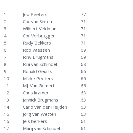
1
Job Peeters
77
2
Cor van Sinten
71
3
Wilbert Veldman
71
4
Cor Verbruggen
71
5
Rudy Bekkers
71
6
Rob Vaessen
69
7
Riny Brugmans
69
8
Rini van Schijndel
68
9
Ronald Geurts
66
10
Mieke Peeters
66
11
MJ. Van Gemert
66
12
Chris kramer
63
13
Jannick Brugmans
63
14
Carlo van der Heijden
63
15
Jorg van Wetten
63
16
Jels berkers
61
17
Marij van Schijndel
61