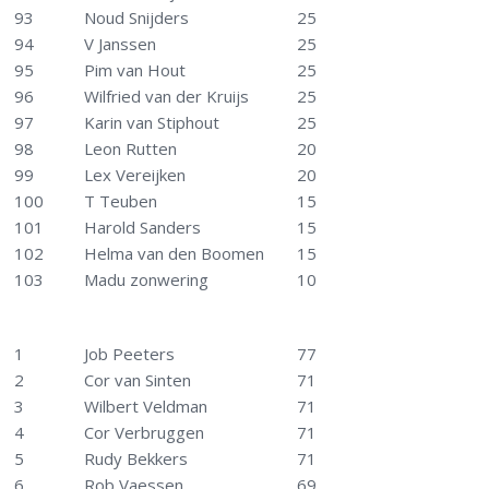
93
Noud Snijders
25
94
V Janssen
25
95
Pim van Hout
25
96
Wilfried van der Kruijs
25
97
Karin van Stiphout
25
98
Leon Rutten
20
99
Lex Vereijken
20
100
T Teuben
15
101
Harold Sanders
15
102
Helma van den Boomen
15
103
Madu zonwering
10
1
Job Peeters
77
2
Cor van Sinten
71
3
Wilbert Veldman
71
4
Cor Verbruggen
71
5
Rudy Bekkers
71
6
Rob Vaessen
69