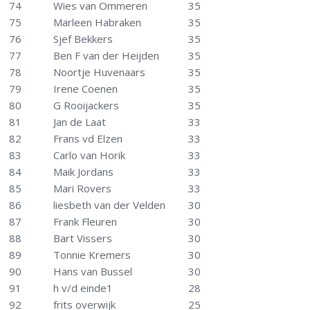
74
Wies van Ommeren
35
75
Marleen Habraken
35
76
Sjef Bekkers
35
77
Ben F van der Heijden
35
78
Noortje Huvenaars
35
79
Irene Coenen
35
80
G Rooijackers
35
81
Jan de Laat
33
82
Frans vd Elzen
33
83
Carlo van Horik
33
84
Maik Jordans
33
85
Mari Rovers
33
86
liesbeth van der Velden
30
87
Frank Fleuren
30
88
Bart Vissers
30
89
Tonnie Kremers
30
90
Hans van Bussel
30
91
h v/d einde1
28
92
frits overwijk
25