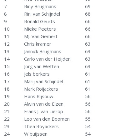
7
Riny Brugmans
69
8
Rini van Schijndel
68
9
Ronald Geurts
66
10
Mieke Peeters
66
11
MJ. Van Gemert
66
12
Chris kramer
63
13
Jannick Brugmans
63
14
Carlo van der Heijden
63
15
Jorg van Wetten
63
16
Jels berkers
61
17
Marij van Schijndel
61
18
Mark Roijackers
61
19
Hans Rijsouw
56
20
Alwin van de Elzen
56
21
Frans J. van Lierop
56
22
Leo van den Boomen
55
23
Thea Royackers
54
24
W buijssen
54