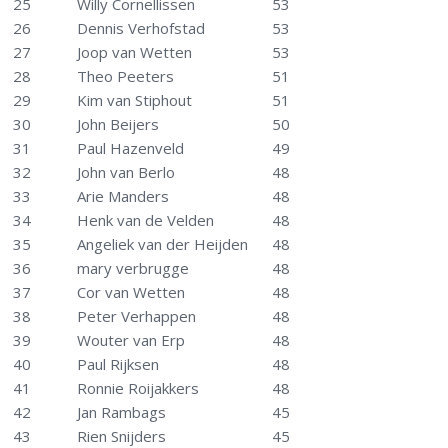
25
Willy Cornellissen
53
26
Dennis Verhofstad
53
27
Joop van Wetten
53
28
Theo Peeters
51
29
Kim van Stiphout
51
30
John Beijers
50
31
Paul Hazenveld
49
32
John van Berlo
48
33
Arie Manders
48
34
Henk van de Velden
48
35
Angeliek van der Heijden
48
36
mary verbrugge
48
37
Cor van Wetten
48
38
Peter Verhappen
48
39
Wouter van Erp
48
40
Paul Rijksen
48
41
Ronnie Roijakkers
48
42
Jan Rambags
45
43
Rien Snijders
45