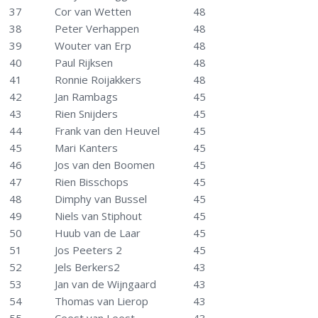
37
Cor van Wetten
48
38
Peter Verhappen
48
39
Wouter van Erp
48
40
Paul Rijksen
48
41
Ronnie Roijakkers
48
42
Jan Rambags
45
43
Rien Snijders
45
44
Frank van den Heuvel
45
45
Mari Kanters
45
46
Jos van den Boomen
45
47
Rien Bisschops
45
48
Dimphy van Bussel
45
49
Niels van Stiphout
45
50
Huub van de Laar
45
51
Jos Peeters 2
45
52
Jels Berkers2
43
53
Jan van de Wijngaard
43
54
Thomas van Lierop
43