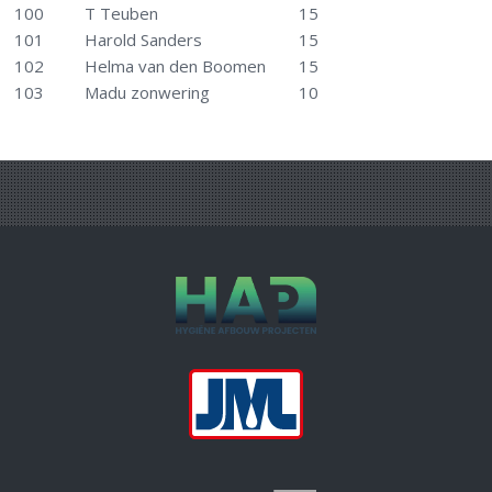
100
T Teuben
15
101
Harold Sanders
15
102
Helma van den Boomen
15
103
Madu zonwering
10