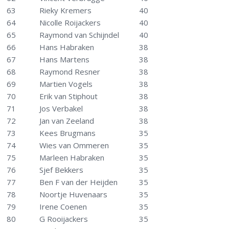
63
Rieky Kremers
40
64
Nicolle Roijackers
40
65
Raymond van Schijndel
40
66
Hans Habraken
38
67
Hans Martens
38
68
Raymond Resner
38
69
Martien Vogels
38
70
Erik van Stiphout
38
71
Jos Verbakel
38
72
Jan van Zeeland
38
73
Kees Brugmans
35
74
Wies van Ommeren
35
75
Marleen Habraken
35
76
Sjef Bekkers
35
77
Ben F van der Heijden
35
78
Noortje Huvenaars
35
79
Irene Coenen
35
80
G Rooijackers
35