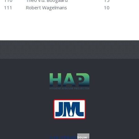
110
Theo v.d. Boogaard
15
111
Robert Wagelmans
10