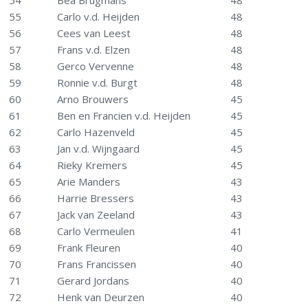
54
Bea Brugmans
48
55
Carlo v.d. Heijden
48
56
Cees van Leest
48
57
Frans v.d. Elzen
48
58
Gerco Vervenne
48
59
Ronnie v.d. Burgt
48
60
Arno Brouwers
45
61
Ben en Francien v.d. Heijden
45
62
Carlo Hazenveld
45
63
Jan v.d. Wijngaard
45
64
Rieky Kremers
45
65
Arie Manders
43
66
Harrie Bressers
43
67
Jack van Zeeland
43
68
Carlo Vermeulen
41
69
Frank Fleuren
40
70
Frans Francissen
40
71
Gerard Jordans
40
72
Henk van Deurzen
40