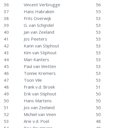
36
Vincent Verbrugge
56
37
Hans Habraken
55
38
Frits Overwijk
53
39
G. van Schijndel
53
40
Jan van Zeeland
53
41
Jos Peeters
53
42
Karin van Stiphout
53
43
Kim van Stiphout
53
44
Mari Kanters
53
45
Paul van Wetten
53
46
Tonnie Kremers
53
47
Toon Vile
53
48
Frank v.d. Broek
51
49
Erik van Stiphout
50
50
Hans Martens
50
51
Jos van Zeeland
50
52
Michiel van Veen
50
53
Arie v.d. Poel
48