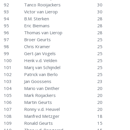
92
Tanco Rooijackers
30
93
Victor van Lierop
30
94
B.M. Sterken
28
95
Eric Biemans
28
96
Thomas van Lierop
28
97
Broer Geurts
25
98
Chris Kramer
25
99
Gert-Jan Vogels
25
100
Henk v.d. Velden
25
101
Marij van Schijndel
25
102
Patrick van Berlo
25
103
Jan Goossens
23
104
Mario van Dinther
20
105
Mark Roijackers
20
106
Martin Geurts
20
107
Ronny v.d. Heuvel
20
108
Manfred Metzger
18
109
Ronald Geurts
15