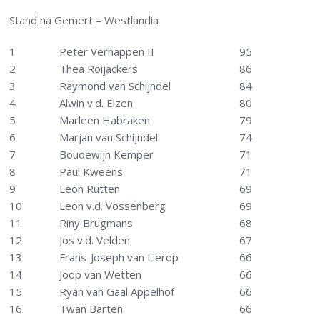
Stand na Gemert – Westlandia
1
Peter Verhappen II
95
2
Thea Roijackers
86
3
Raymond van Schijndel
84
4
Alwin v.d. Elzen
80
5
Marleen Habraken
79
6
Marjan van Schijndel
74
7
Boudewijn Kemper
71
8
Paul Kweens
71
9
Leon Rutten
69
10
Leon v.d. Vossenberg
69
11
Riny Brugmans
68
12
Jos v.d. Velden
67
13
Frans-Joseph van Lierop
66
14
Joop van Wetten
66
15
Ryan van Gaal Appelhof
66
16
Twan Barten
66