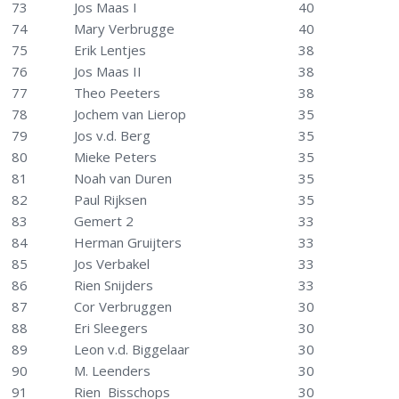
73
Jos Maas I
40
74
Mary Verbrugge
40
75
Erik Lentjes
38
76
Jos Maas II
38
77
Theo Peeters
38
78
Jochem van Lierop
35
79
Jos v.d. Berg
35
80
Mieke Peters
35
81
Noah van Duren
35
82
Paul Rijksen
35
83
Gemert 2
33
84
Herman Gruijters
33
85
Jos Verbakel
33
86
Rien Snijders
33
87
Cor Verbruggen
30
88
Eri Sleegers
30
89
Leon v.d. Biggelaar
30
90
M. Leenders
30
91
Rien Bisschops
30