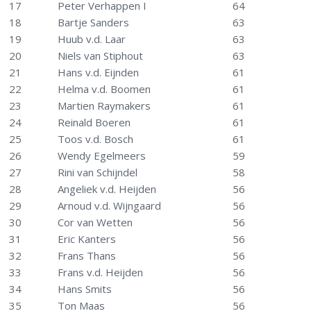
17
Peter Verhappen I
64
18
Bartje Sanders
63
19
Huub v.d. Laar
63
20
Niels van Stiphout
63
21
Hans v.d. Eijnden
61
22
Helma v.d. Boomen
61
23
Martien Raymakers
61
24
Reinald Boeren
61
25
Toos v.d. Bosch
61
26
Wendy Egelmeers
59
27
Rini van Schijndel
58
28
Angeliek v.d. Heijden
56
29
Arnoud v.d. Wijngaard
56
30
Cor van Wetten
56
31
Eric Kanters
56
32
Frans Thans
56
33
Frans v.d. Heijden
56
34
Hans Smits
56
35
Ton Maas
56