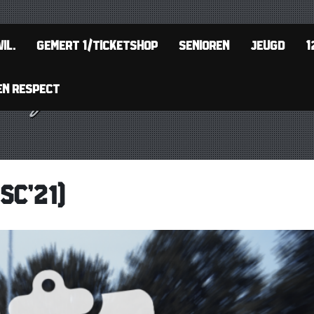
IL.
GEMERT 1/TICKETSHOP
SENIOREN
JEUGD
1
EN RESPECT
SC’21)