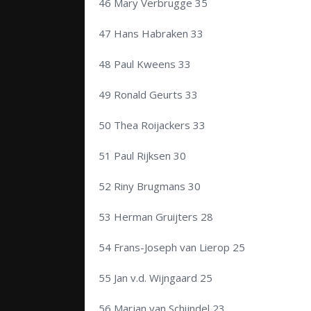
46 Mary Verbrugge 35
47 Hans Habraken 33
48 Paul Kweens 33
49 Ronald Geurts 33
50 Thea Roijackers 33
51 Paul Rijksen 30
52 Riny Brugmans 30
53 Herman Gruijters 28
54 Frans-Joseph van Lierop 25
55 Jan v.d. Wijngaard 25
56 Marjan van Schijndel 23