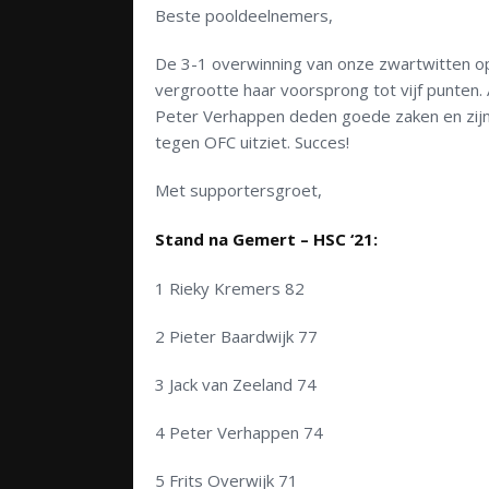
Beste pooldeelnemers,
De 3-1 overwinning van onze zwartwitten op
vergrootte haar voorsprong tot vijf punten. 
Peter Verhappen deden goede zaken en zijn 
tegen OFC uitziet. Succes!
Met supportersgroet,
Stand na Gemert – HSC ‘21:
1 Rieky Kremers 82
2 Pieter Baardwijk 77
3 Jack van Zeeland 74
4 Peter Verhappen 74
5 Frits Overwijk 71