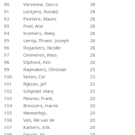
90
Vervenne, Gerco
28
91
Lentjens, Ronald
28
92
Peetere, Mauric
28
93
Poel, Arie
28
94
Kremers, Rieky
28
95
Lierop, fFrans- Joseph
28
96
Roijackers, Nicolle
28
97
Ommeren, Wies
28
98
Stiphout, Kim
26
99
Raijmakers, Christian
25
100
Sinten, Cor
25
101
Rijksen, Jef
23
102
Schijndel. Marij
23
103
Fleuren, Frank,
20
104
Bressers, Harrie
20
105
Niewenhijs,
20
106
Ven, Rik van de
20
107
Kanters, Erik
20
108
Geurts, M
18