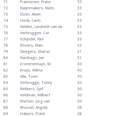
71
Francissen, Frans
35
72
Raijmmakers, Mats
33
73
Elzen, Alwin
33
74
Horik, Carlo
33
75
Velden, Liesbeth van de
33
76
Verbruggen, Cor
33
77
Schijndel, Rini
33
78
Rovers, Mari
33
79
Sleegers, Sharon
31
80
Rambags, Jan
31
81
Crommentuyn, W
30
82
Kruijs, Wilma
30
83
Vile, Toon
30
84
Verbrugge, Tonny
30
85
Bekkers, Sjef
30
86
Veldman, Wilbert
30
87
Wetten, Jorg van
30
88
Brussel, Angela
28
89
Habers, Frans
28