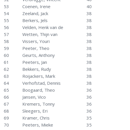
53
Coenen, Irene
40
54
Zeeland, Jack
38
55
Berkers, Jels
38
56
Velden, Henk van de
38
57
Wetten, Thijn van
38
58
Vissers, Youri
38
59
Peeter, Theo
38
60
Geurts, Anthony
38
61
Peeters, Jan
38
62
Bekkers, Rudy
38
63
Roijackers, Mark
38
64
Verhofstad, Dennis
38
65
Boogaard, Theo
36
66
Jansen, Vico
36
67
Kremers, Tonny
36
68
Sleegers, Eri
36
69
Kramer, Chris
35
70
Peeters, Mieke
35