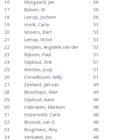
16
Wijngaard, Jan
56
17
Buisen, W
56
18
Lierop, Jochem
56
19
Horik, Carla
53
20
Vissers, Bart
53
21
Lierop, Victor
53
22
Heijden, Angeliek van der
53
23
Rijksen, Paul
51
24
Stipkout, Erik
51
25
Wetten, Joop
51
26
Cornellissen, Willy
51
27
Zeeland, Jan van
49
28
Bisschops, Rien
49
29
Stiphout, karin
48
30
Habraken, Marleen
48
31
Hazenveld, Carlo
48
32
Brussel, van D
48
33
Brugmans, Riny
48
34
Verbakel, Jos
48