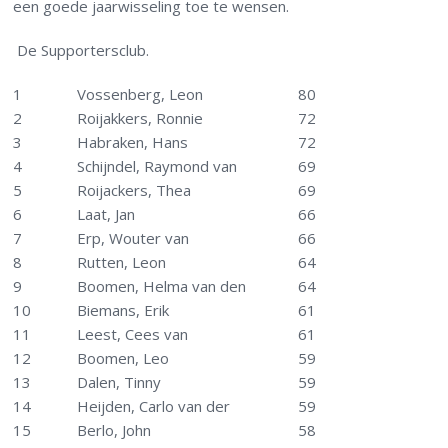
een goede jaarwisseling toe te wensen.
De Supportersclub.
1
Vossenberg, Leon
80
2
Roijakkers, Ronnie
72
3
Habraken, Hans
72
4
Schijndel, Raymond van
69
5
Roijackers, Thea
69
6
Laat, Jan
66
7
Erp, Wouter van
66
8
Rutten, Leon
64
9
Boomen, Helma van den
64
10
Biemans, Erik
61
11
Leest, Cees van
61
12
Boomen, Leo
59
13
Dalen, Tinny
59
14
Heijden, Carlo van der
59
15
Berlo, John
58