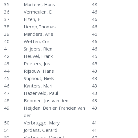
35
Martens, Hans
48
36
Vermeulen, E
46
37
Elzen, F
46
38
Lierop,Thomas
46
39
Manders, Arie
46
40
Wetten, Cor
46
41
Snijders, Rien
46
42
Heuvel, Frank
45
43
Peeters, Jos
45
44
Rijsouw, Hans
43
45
Stiphout, Niels
43
46
Kanters, Mari
43
47
Hazenveld, Paul
43
48
Boomen, Jos van den
43
49
Heijden, Ben en Francien van
43
der
50
Verbrugge, Mary
41
51
Jordans, Gerard
41
52
Verbrugge, Vincent
40