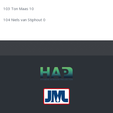
103 Ton Maas 10
104 Niels van Stiphout 0