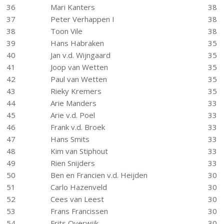
36
Mari Kanters
38
37
Peter Verhappen I
38
38
Toon Vile
38
39
Hans Habraken
35
40
Jan v.d. Wijngaard
35
41
Joop van Wetten
35
42
Paul van Wetten
35
43
Rieky Kremers
35
44
Arie Manders
33
45
Arie v.d. Poel
33
46
Frank v.d. Broek
33
47
Hans Smits
33
48
Kim van Stiphout
33
49
Rien Snijders
33
50
Ben en Francien v.d. Heijden
30
51
Carlo Hazenveld
30
52
Cees van Leest
30
53
Frans Francissen
30
54
Frits Overwijk
30