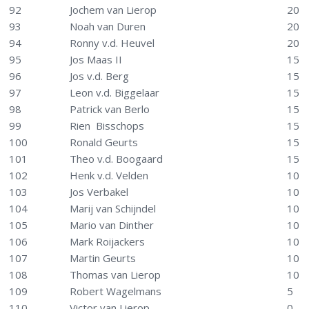
92
Jochem van Lierop
20
93
Noah van Duren
20
94
Ronny v.d. Heuvel
20
95
Jos Maas II
15
96
Jos v.d. Berg
15
97
Leon v.d. Biggelaar
15
98
Patrick van Berlo
15
99
Rien Bisschops
15
100
Ronald Geurts
15
101
Theo v.d. Boogaard
15
102
Henk v.d. Velden
10
103
Jos Verbakel
10
104
Marij van Schijndel
10
105
Mario van Dinther
10
106
Mark Roijackers
10
107
Martin Geurts
10
108
Thomas van Lierop
10
109
Robert Wagelmans
5
110
Victor van Lierop
0