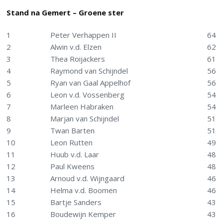
Stand na Gemert – Groene ster
1
Peter Verhappen II
64
2
Alwin v.d. Elzen
62
3
Thea Roijackers
61
4
Raymond van Schijndel
56
5
Ryan van Gaal Appelhof
56
6
Leon v.d. Vossenberg
54
7
Marleen Habraken
54
8
Marjan van Schijndel
51
9
Twan Barten
51
10
Leon Rutten
49
11
Huub v.d. Laar
48
12
Paul Kweens
48
13
Arnoud v.d. Wijngaard
46
14
Helma v.d. Boomen
46
15
Bartje Sanders
43
16
Boudewijn Kemper
43