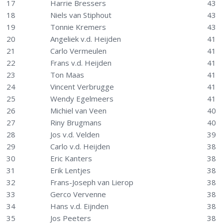
17
Harrie Bressers
43
18
Niels van Stiphout
43
19
Tonnie Kremers
43
20
Angeliek v.d. Heijden
41
21
Carlo Vermeulen
41
22
Frans v.d. Heijden
41
23
Ton Maas
41
24
Vincent Verbrugge
41
25
Wendy Egelmeers
41
26
Michiel van Veen
40
27
Riny Brugmans
40
28
Jos v.d. Velden
39
29
Carlo v.d. Heijden
38
30
Eric Kanters
38
31
Erik Lentjes
38
32
Frans-Joseph van Lierop
38
33
Gerco Vervenne
38
34
Hans v.d. Eijnden
38
35
Jos Peeters
38