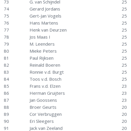
73
G. van Schijndel
25
74
Gerard Jordans
25
75
Gert-Jan Vogels
25
76
Hans Martens
25
77
Henk van Deurzen
25
78
Jos Maas I
25
79
M. Leenders
25
80
Mieke Peters
25
81
Paul Rijksen
25
82
Reinald Boeren
25
83
Ronnie v.d. Burgt
25
84
Toos v.d. Bosch
25
85
Frans v.d. Elzen
23
86
Herman Gruijters
23
87
Jan Goossens
23
88
Broer Geurts
20
89
Cor Verbruggen
20
90
Eri Sleegers
20
91
Jack van Zeeland
20