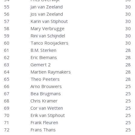
55
Jan van Zeeland
30
56
Jos van Zeeland
30
57
Karin van Stiphout
30
58
Mary Verbrugge
30
59
Rini van Schijndel
30
60
Tanco Rooijackers
30
61
B.M. Sterken
28
62
Eric Biemans
28
63
Gemert 2
28
64
Martien Raymakers
28
65
Theo Peeters
28
66
Arno Brouwers
25
67
Bea Brugmans
25
68
Chris Kramer
25
69
Cor van Wetten
25
70
Erik van Stiphout
25
71
Frank Fleuren
25
72
Frans Thans
25