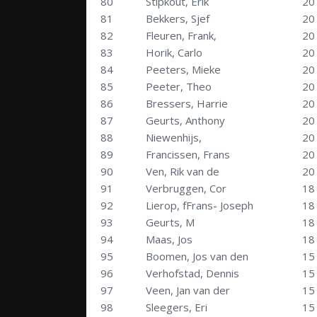
80
Stipkout, Erik
20
81
Bekkers, Sjef
20
82
Fleuren, Frank,
20
83
Horik, Carlo
20
84
Peeters, Mieke
20
85
Peeter, Theo
20
86
Bressers, Harrie
20
87
Geurts, Anthony
20
88
Niewenhijs,
20
89
Francissen, Frans
20
90
Ven, Rik van de
20
91
Verbruggen, Cor
18
92
Lierop, fFrans- Joseph
18
93
Geurts, M
18
94
Maas, Jos
18
95
Boomen, Jos van den
15
96
Verhofstad, Dennis
15
97
Veen, Jan van der
15
98
Sleegers, Eri
15