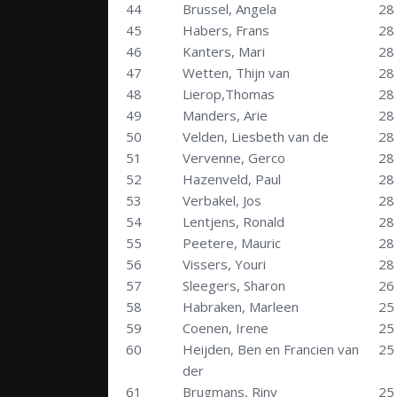
44
Brussel, Angela
28
45
Habers, Frans
28
46
Kanters, Mari
28
47
Wetten, Thijn van
28
48
Lierop,Thomas
28
49
Manders, Arie
28
50
Velden, Liesbeth van de
28
51
Vervenne, Gerco
28
52
Hazenveld, Paul
28
53
Verbakel, Jos
28
54
Lentjens, Ronald
28
55
Peetere, Mauric
28
56
Vissers, Youri
28
57
Sleegers, Sharon
26
58
Habraken, Marleen
25
59
Coenen, Irene
25
60
Heijden, Ben en Francien van
25
der
61
Brugmans, Riny
25