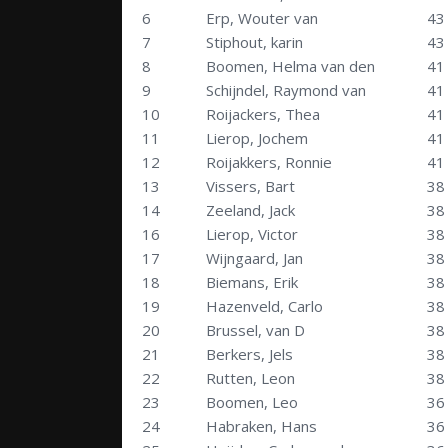
6
Erp, Wouter van
43
7
Stiphout, karin
43
8
Boomen, Helma van den
41
9
Schijndel, Raymond van
41
10
Roijackers, Thea
41
11
Lierop, Jochem
41
12
Roijakkers, Ronnie
41
13
Vissers, Bart
38
14
Zeeland, Jack
38
16
Lierop, Victor
38
17
Wijngaard, Jan
38
18
Biemans, Erik
38
19
Hazenveld, Carlo
38
20
Brussel, van D
38
21
Berkers, Jels
38
22
Rutten, Leon
38
23
Boomen, Leo
36
24
Habraken, Hans
36