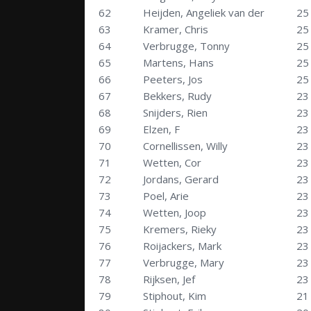
62
Heijden, Angeliek van der
25
63
Kramer, Chris
25
64
Verbrugge, Tonny
25
65
Martens, Hans
25
66
Peeters, Jos
25
67
Bekkers, Rudy
23
68
Snijders, Rien
23
69
Elzen, F
23
70
Cornellissen, Willy
23
71
Wetten, Cor
23
72
Jordans, Gerard
23
73
Poel, Arie
23
74
Wetten, Joop
23
75
Kremers, Rieky
23
76
Roijackers, Mark
23
77
Verbrugge, Mary
23
78
Rijksen, Jef
23
79
Stiphout, Kim
21