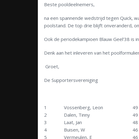
Beste pooldeelnemers,
na een spannende wedstrijd tegen Quick, waa
poolstand. De top drie blijft onveranderd, 
Ook de periodekampioen Blauw Geel’38 is in
Denk aan het inleveren van het poolformulie
Groet,
De Supportersvereniging
1
Vossenberg, Leon
49
2
Dalen, Tinny
49
3
Laat, Jan
48
4
Buisen, W
46
5
Vermeulen, E
46