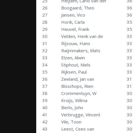
25
Heijden, Carlo van der
36
26
Boogaard, Theo
36
27
Jansen, Vico
36
28
Horik, Carla
35
29
Heuvel, Frank
35
30
Velden, Henk van de
33
31
Rijsouw, Hans
33
32
Raijmmakers, Mats
33
33
Elzen, Alwin
33
34
Stiphout, Niels
33
35
Rijksen, Paul
33
36
Zeeland, Jan van
31
37
Bisschops, Rien
31
38
Crommentuyn, W
30
39
Kruijs, Wilma
30
40
Berlo, John
30
41
Verbrugge, Vincent
30
42
Vile, Toon
30
43
Leest, Cees van
30