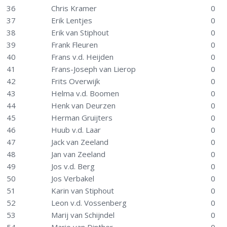
36
Chris Kramer
0
37
Erik Lentjes
0
38
Erik van Stiphout
0
39
Frank Fleuren
0
40
Frans v.d. Heijden
0
41
Frans-Joseph van Lierop
0
42
Frits Overwijk
0
43
Helma v.d. Boomen
0
44
Henk van Deurzen
0
45
Herman Gruijters
0
46
Huub v.d. Laar
0
47
Jack van Zeeland
0
48
Jan van Zeeland
0
49
Jos v.d. Berg
0
50
Jos Verbakel
0
51
Karin van Stiphout
0
52
Leon v.d. Vossenberg
0
53
Marij van Schijndel
0