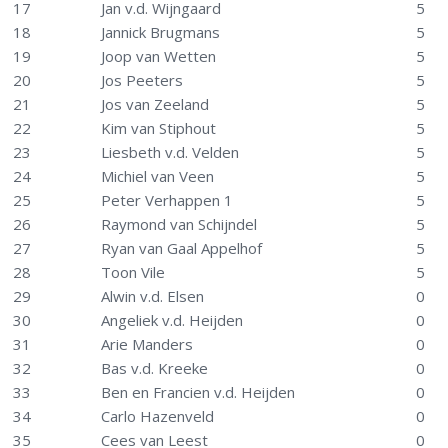
17
Jan v.d. Wijngaard
5
18
Jannick Brugmans
5
19
Joop van Wetten
5
20
Jos Peeters
5
21
Jos van Zeeland
5
22
Kim van Stiphout
5
23
Liesbeth v.d. Velden
5
24
Michiel van Veen
5
25
Peter Verhappen 1
5
26
Raymond van Schijndel
5
27
Ryan van Gaal Appelhof
5
28
Toon Vile
5
29
Alwin v.d. Elsen
0
30
Angeliek v.d. Heijden
0
31
Arie Manders
0
32
Bas v.d. Kreeke
0
33
Ben en Francien v.d. Heijden
0
34
Carlo Hazenveld
0
35
Cees van Leest
0