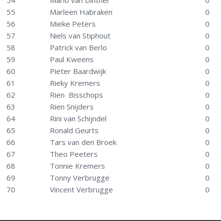
54
Mario van Dinther
0
55
Marleen Habraken
0
56
Mieke Peters
0
57
Niels van Stiphout
0
58
Patrick van Berlo
0
59
Paul Kweens
0
60
Pieter Baardwijk
0
61
Rieky Kremers
0
62
Rien Bisschops
0
63
Rien Snijders
0
64
Rini van Schijndel
0
65
Ronald Geurts
0
66
Tars van den Broek
0
67
Theo Peeters
0
68
Tonnie Kremers
0
69
Tonny Verbrugge
0
70
Vincent Verbrugge
0