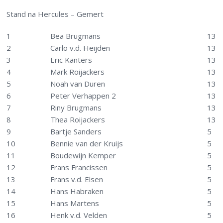
Stand na Hercules – Gemert
1
Bea Brugmans
13
2
Carlo v.d. Heijden
13
3
Eric Kanters
13
4
Mark Roijackers
13
5
Noah van Duren
13
6
Peter Verhappen 2
13
7
Riny Brugmans
13
8
Thea Roijackers
13
9
Bartje Sanders
5
10
Bennie van der Kruijs
5
11
Boudewijn Kemper
5
12
Frans Francissen
5
13
Frans v.d. Elsen
5
14
Hans Habraken
5
15
Hans Martens
5
16
Henk v.d. Velden
5