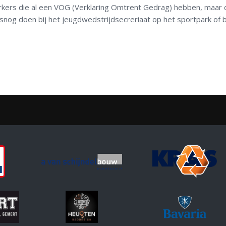
erkers die al een VOG (Verklaring Omtrent Gedrag) hebben, maar
 alsnog doen bij het jeugdwedstrijdsecreriaat op het sportpark of b