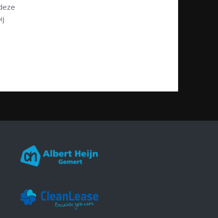
 deze
ij