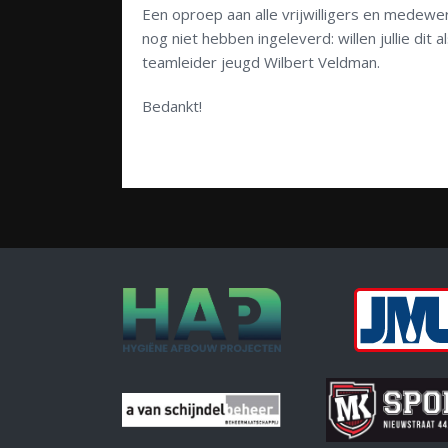
Een oproep aan alle vrijwilligers en medew
nog niet hebben ingeleverd: willen jullie dit
teamleider jeugd Wilbert Veldman.
Bedankt!