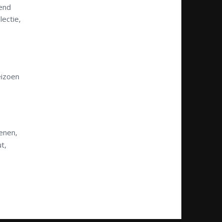
gend
ectie,
eizoen
enen,
t,