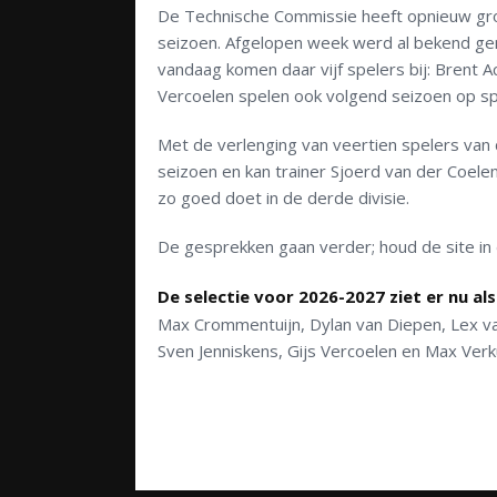
De Technische Commissie heeft opnieuw grot
seizoen. Afgelopen week werd al bekend gem
vandaag komen daar vijf spelers bij: Brent 
Vercoelen spelen ook volgend seizoen op s
Met de verlenging van veertien spelers van 
seizoen en kan trainer Sjoerd van der Coel
zo goed doet in de derde divisie.
De gesprekken gaan verder; houd de site in
De selectie voor 2026-2027 ziet er nu als
Max Crommentuijn, Dylan van Diepen, Lex van
Sven Jenniskens, Gijs Vercoelen en Max Verk