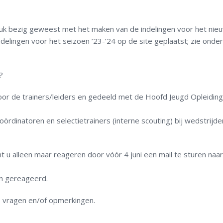
ruk bezig geweest met het maken van de indelingen voor het nie
delingen voor het seizoen ’23-’24 op de site geplaatst; zie onde
?
door de trainers/leiders en gedeeld met de Hoofd Jeugd Opleiding
rdinatoren en selectietrainers (interne scouting) bij wedstrijde
t u alleen maar reageren door vóór 4 juni een mail te sturen naar
en gereageerd.
 de vragen en/of opmerkingen.