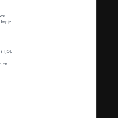
uwe
r kopje
 (HJO).
n en