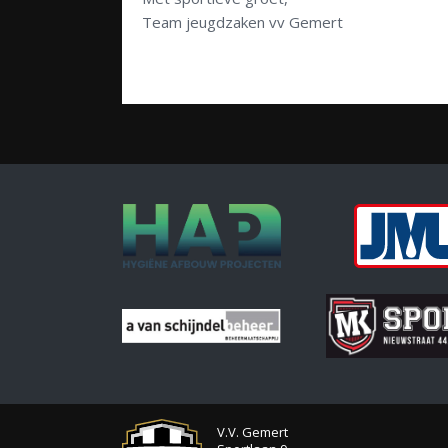
Team jeugdzaken vv Gemert
V.V. Gemert