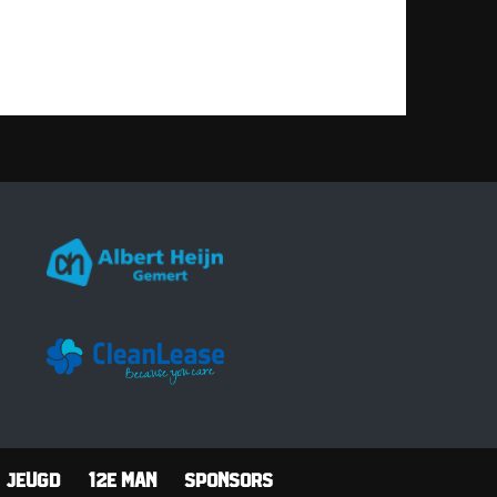
Jeugd
12e man
Sponsors