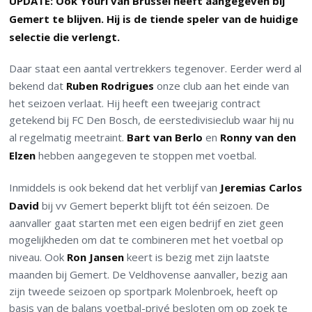
UPDATE: Ook Youri van Brussel heeft aangegeven bij
Gemert te blijven. Hij is de tiende speler van de huidige
selectie die verlengt.
Daar staat een aantal vertrekkers tegenover. Eerder werd al
bekend dat
Ruben Rodrigues
onze club aan het einde van
het seizoen verlaat. Hij heeft een tweejarig contract
getekend bij FC Den Bosch, de eerstedivisieclub waar hij nu
al regelmatig meetraint.
Bart van Berlo
en
Ronny van den
Elzen
hebben aangegeven te stoppen met voetbal.
Inmiddels is ook bekend dat het verblijf van
Jeremias Carlos
David
bij vv Gemert beperkt blijft tot één seizoen. De
aanvaller gaat starten met een eigen bedrijf en ziet geen
mogelijkheden om dat te combineren met het voetbal op
niveau. Ook
Ron Jansen
keert is bezig met zijn laatste
maanden bij Gemert. De Veldhovense aanvaller, bezig aan
zijn tweede seizoen op sportpark Molenbroek, heeft op
basis van de balans voetbal-privé besloten om op zoek te