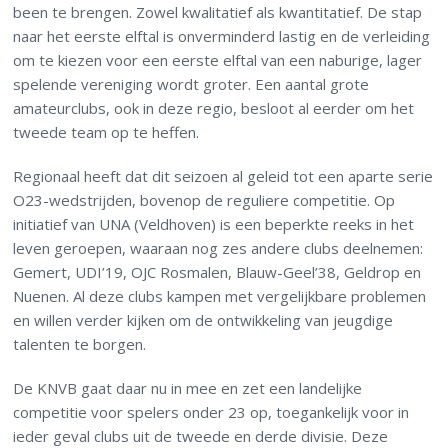
been te brengen. Zowel kwalitatief als kwantitatief. De stap
naar het eerste elftal is onverminderd lastig en de verleiding
om te kiezen voor een eerste elftal van een naburige, lager
spelende vereniging wordt groter. Een aantal grote
amateurclubs, ook in deze regio, besloot al eerder om het
tweede team op te heffen.
Regionaal heeft dat dit seizoen al geleid tot een aparte serie
O23-wedstrijden, bovenop de reguliere competitie. Op
initiatief van UNA (Veldhoven) is een beperkte reeks in het
leven geroepen, waaraan nog zes andere clubs deelnemen:
Gemert, UDI’19, OJC Rosmalen, Blauw-Geel’38, Geldrop en
Nuenen. Al deze clubs kampen met vergelijkbare problemen
en willen verder kijken om de ontwikkeling van jeugdige
talenten te borgen.
De KNVB gaat daar nu in mee en zet een landelijke
competitie voor spelers onder 23 op, toegankelijk voor in
ieder geval clubs uit de tweede en derde divisie. Deze