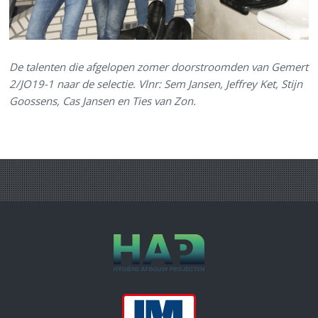
De talenten die afgelopen zomer doorstroomden van Gemert
2/JO19-1 naar de selectie. Vlnr: Sem Jansen, Jeffrey Ket, Stijn
Goossens, Cas Jansen en Ties van Zon.