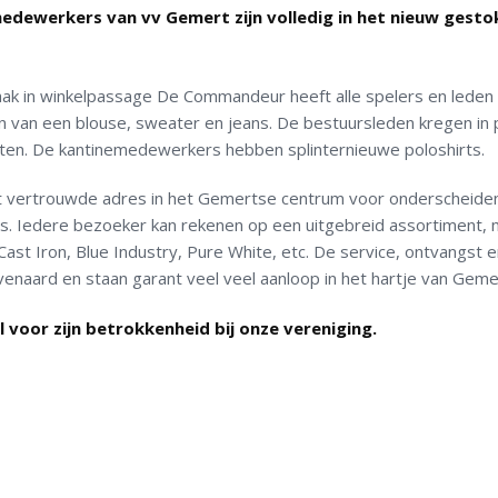
emedewerkers van vv Gemert zijn volledig in het nieuw gesto
aak in winkelpassage De Commandeur heeft alle spelers en leden
en van een blouse, sweater en jeans. De bestuursleden kregen in 
en. De kantinemedewerkers hebben splinternieuwe poloshirts.
het vertrouwde adres in het Gemertse centrum voor onderscheid
ns. Iedere bezoeker kan rekenen op een uitgebreid assortiment,
st Iron, Blue Industry, Pure White, etc. De service, ontvangst e
venaard en staan garant veel veel aanloop in het hartje van Geme
voor zijn betrokkenheid bij onze vereniging.