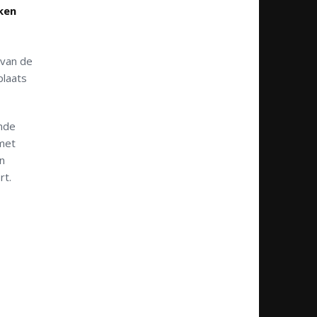
ken
 van de
plaats
ende
 met
n
rt.