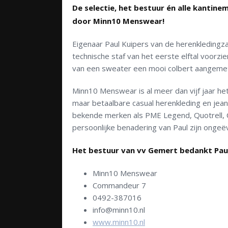
De selectie, het bestuur én alle kantin
door Minn10 Menswear!
Eigenaar Paul Kuipers van de herenkledingz
technische staf van het eerste elftal voorzi
van een sweater een mooi colbert aangemet
Minn10 Menswear is al meer dan vijf jaar 
maar betaalbare casual herenkleding en jea
bekende merken als PME Legend, Quotrell, Ca
persoonlijke benadering van Paul zijn ongeë
Het bestuur van vv Gemert bedankt Paul 
Minn10 Menswear
Commandeur 7
0492-387016
info@minn10.nl
www.minn10.nl