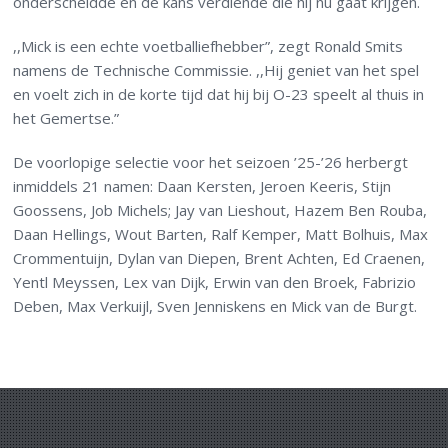
onderscheidde en de kans verdiende die hij nu gaat krijgen.
,,Mick is een echte voetballiefhebber”, zegt Ronald Smits
namens de Technische Commissie. ,,Hij geniet van het spel
en voelt zich in de korte tijd dat hij bij O-23 speelt al thuis in
het Gemertse.”
De voorlopige selectie voor het seizoen ’25-’26 herbergt
inmiddels 21 namen: Daan Kersten, Jeroen Keeris, Stijn
Goossens, Job Michels; Jay van Lieshout, Hazem Ben Rouba,
Daan Hellings, Wout Barten, Ralf Kemper, Matt Bolhuis, Max
Crommentuijn, Dylan van Diepen, Brent Achten, Ed Craenen,
Yentl Meyssen, Lex van Dijk, Erwin van den Broek, Fabrizio
Deben, Max Verkuijl, Sven Jenniskens en Mick van de Burgt.