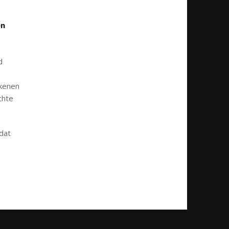
en
d
ekenen
chte
 dat