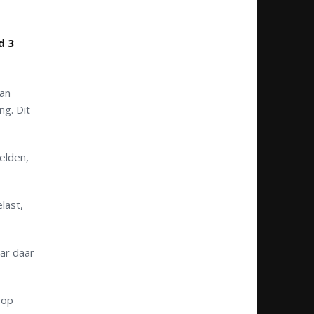
d 3
kan
ng. Dit
elden,
last,
ar daar
 op