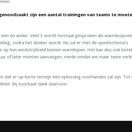
nnen.
 genoodzaakt zijn een aantal trainingen van teams te moet
 een en ander. Veld 3 wordt normaal gesproken als warmloopvel
iddag, zodra het donker wordt. Nu zal er met de speelschema’s
s op hun wedstrijdveld kunnen warmlopen. Het kan dus ook bet
 uur of later moeten aanvangen, mede omdat we maar twee verli
n dat er op korte termijn een oplossing voorhanden zal zijn. Tot
iteit. Bij voorbaat dank daarvoor.