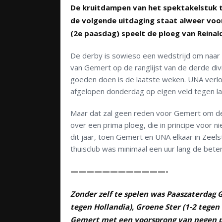
De kruitdampen van het spektakelstuk 
de volgende uitdaging staat alweer vo
(2e paasdag) speelt de ploeg van Reina
De derby is sowieso een wedstrijd om naar u
van Gemert op de ranglijst van de derde div
goeden doen is de laatste weken. UNA verloo
afgelopen donderdag op eigen veld tegen l
Maar dat zal geen reden voor Gemert om de
over een prima ploeg, die in principe voor n
dit jaar, toen Gemert en UNA elkaar in Zeel
thuisclub was minimaal een uur lang de bete
————————————-
Zonder zelf te spelen was Paaszaterdag G
tegen Hollandia), Groene Ster (1-2 tegen
Gemert met een voorsprong van negen p