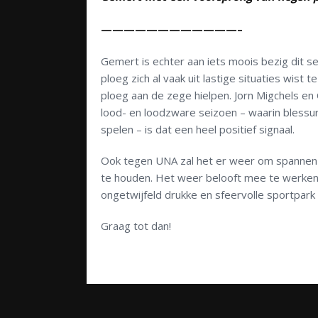
————————————–
Gemert is echter aan iets moois bezig dit 
ploeg zich al vaak uit lastige situaties wis
ploeg aan de zege hielpen. Jorn Migchels en
lood- en loodzware seizoen – waarin blessur
spelen – is dat een heel positief signaal.
Ook tegen UNA zal het er weer om spannen e
te houden. Het weer belooft mee te werke
ongetwijfeld drukke en sfeervolle sportpark
Graag tot dan!