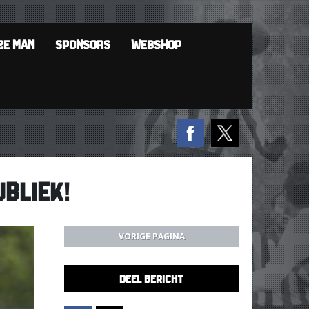
2E MAN
SPONSORS
WEBSHOP
BLIEK!
VORIGE PAGINA
DEEL BERICHT