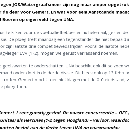
tegen JOS/Watergraafsmeer zijn nog maar amper opgetrok
or de deur voor Gemert. En wat voor een! Aanstaande maan
ld Boeren op eigen veld tegen UNA.
it te kijken voor de voetballiefhebber en nu helemaal, gezien de 
isie. De ploeg treft maandag een tegenstander die niet bepaald i
r zijn laatste drie competitiewedstrijden. Vooral de laatste nede
aagvlieger EVV (1-2), mogen we gerust verrassend noemen.
 geelzwarten te onderschatten. UNA beschikt ook dit seizoen w
iemand onder doet in de derde divisie. Dit bleek ook op 13 februar
st troffen. Gemert mocht toen niet klagen met de 0-0 eindstand, 
re ploeg toen.
emert 1 zeer gunstig gezind. De naaste concurrentie – OFC 
 Unitas) als Hercules (1-2 tegen Hoogland) – verloor, waardo
unten begint aan de derby tegen UNA op paasmaandag.