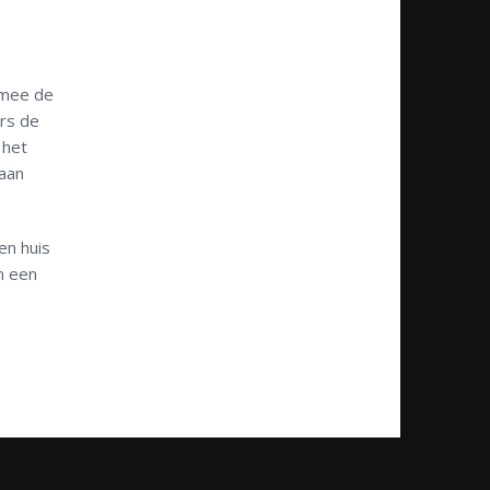
rmee de
ers de
 het
gaan
en huis
n een