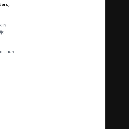
ters,
 in
ijd
n Linda