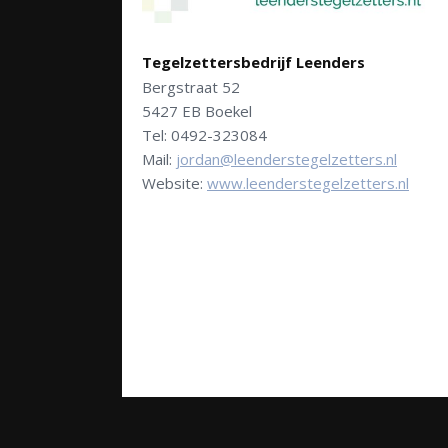
Tegelzettersbedrijf Leenders
Bergstraat 52
5427 EB Boekel
Tel: 0492-323084
Mail:
jordan@leenderstegelzetters.nl
Website:
www.leenderstegelzetters.nl