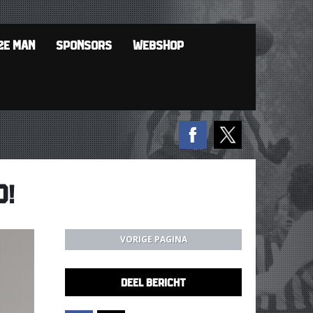
2E MAN
SPONSORS
WEBSHOP
D!
VORIGE PAGINA
DEEL BERICHT