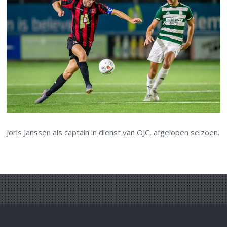
Joris Janssen als captain in dienst van OJC, afgelopen seizoen.