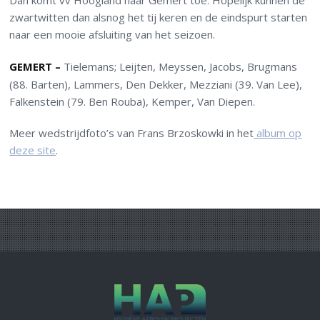
Dan komt vv Hoogland naar Gemert toe. Hopelijk kunnen de
zwartwitten dan alsnog het tij keren en de eindspurt starten
naar een mooie afsluiting van het seizoen.
GEMERT –
Tielemans; Leijten, Meyssen, Jacobs, Brugmans
(88. Barten), Lammers, Den Dekker, Mezziani (39. Van Lee),
Falkenstein (79. Ben Rouba), Kemper, Van Diepen.
Meer wedstrijdfoto’s van Frans Brzoskowki in het
album op
deze site
.