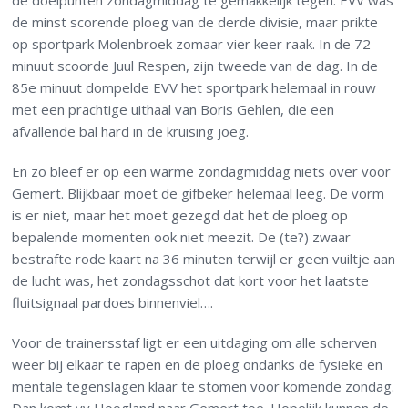
de doelpunten zondagmiddag te gemakkelijk tegen. EVV was
de minst scorende ploeg van de derde divisie, maar prikte
op sportpark Molenbroek zomaar vier keer raak. In de 72
minuut scoorde Juul Respen, zijn tweede van de dag. In de
85e minuut dompelde EVV het sportpark helemaal in rouw
met een prachtige uithaal van Boris Gehlen, die een
afvallende bal hard in de kruising joeg.
En zo bleef er op een warme zondagmiddag niets over voor
Gemert. Blijkbaar moet de gifbeker helemaal leeg. De vorm
is er niet, maar het moet gezegd dat het de ploeg op
bepalende momenten ook niet meezit. De (te?) zwaar
bestrafte rode kaart na 36 minuten terwijl er geen vuiltje aan
de lucht was, het zondagsschot dat kort voor het laatste
fluitsignaal pardoes binnenviel….
Voor de trainersstaf ligt er een uitdaging om alle scherven
weer bij elkaar te rapen en de ploeg ondanks de fysieke en
mentale tegenslagen klaar te stomen voor komende zondag.