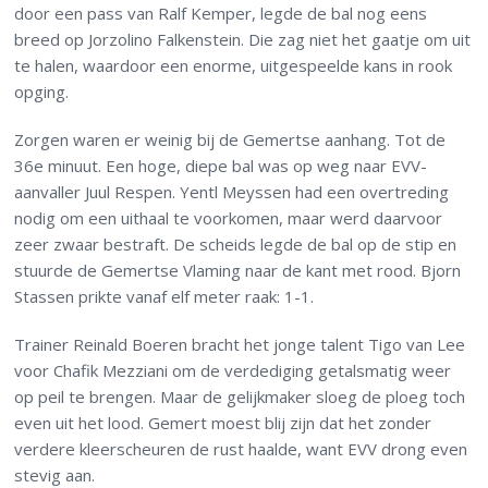
door een pass van Ralf Kemper, legde de bal nog eens
breed op Jorzolino Falkenstein. Die zag niet het gaatje om uit
te halen, waardoor een enorme, uitgespeelde kans in rook
opging.
Zorgen waren er weinig bij de Gemertse aanhang. Tot de
36e minuut. Een hoge, diepe bal was op weg naar EVV-
aanvaller Juul Respen. Yentl Meyssen had een overtreding
nodig om een uithaal te voorkomen, maar werd daarvoor
zeer zwaar bestraft. De scheids legde de bal op de stip en
stuurde de Gemertse Vlaming naar de kant met rood. Bjorn
Stassen prikte vanaf elf meter raak: 1-1.
Trainer Reinald Boeren bracht het jonge talent Tigo van Lee
voor Chafik Mezziani om de verdediging getalsmatig weer
op peil te brengen. Maar de gelijkmaker sloeg de ploeg toch
even uit het lood. Gemert moest blij zijn dat het zonder
verdere kleerscheuren de rust haalde, want EVV drong even
stevig aan.