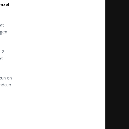
enzel
at
egen
-2
et
eun en
andcup