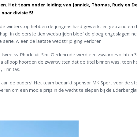
oen. Het team onder leiding van Jannick, Thomas, Rudy en D
aar divisie 5!
a de winterstop hebben de jongens hard gewerkt en getraind en d
p. In de eerste tien wedstrijden bleef de ploeg ongeslagen: n
 serie. Alleen de laatste wedstrijd ging verloren.
 twee sv Rhode uit Sint-Oedenrode werd een zwaarbevochten 3
na afloop hoorden de zwartwitten dat de titel binnen was, toen h
 Trinitas.
k aan de ouders! Het team bedankt sponsor MK Sport voor de st
ren om een mooie prijs in de wacht te slepen bij de Ederbergl