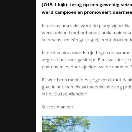
JO15-1 kijkt terug op een geweldig seiz
werd kampioen en promoveert daarmee n
In de najaarsreeks werd de ploeg vijfde. N
werd beloond met het voorjaarskampioenscha
keer winst en één gelijkspel, een indrukkende
In de kampioenswedstrijd tegen de nummer
zege uit het vuur gesleept. Een kwartiertje 
puntenverlies doorsijpelde van de nummer 3,
Er werd een mooi feestje gevierd, met dan
gaat in het Hemelvaartsweekeinde nog probe
in het Duitse Allendorf.
Succes mannen!