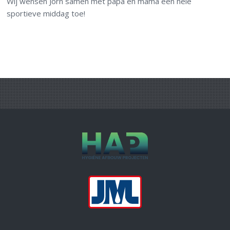
Wij wensen Jorn samen met papa en mama een hele
sportieve middag toe!