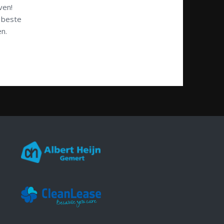
ven!
s beste
en.