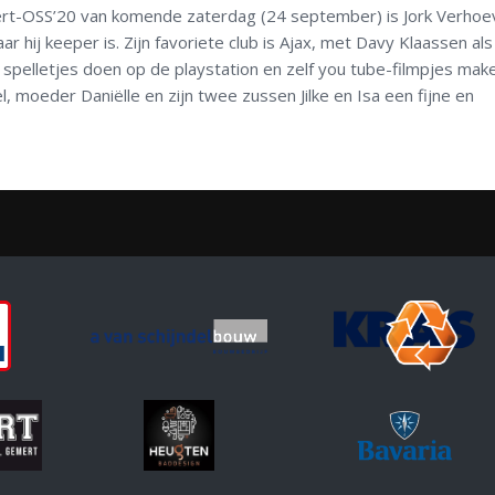
ert-OSS’20 van komende zaterdag (24 september) is Jork Verhoe
ar hij keeper is. Zijn favoriete club is Ajax, met Davy Klaassen al
en, spelletjes doen op de playstation en zelf you tube-filmpjes mak
 moeder Daniëlle en zijn twee zussen Jilke en Isa een fijne en