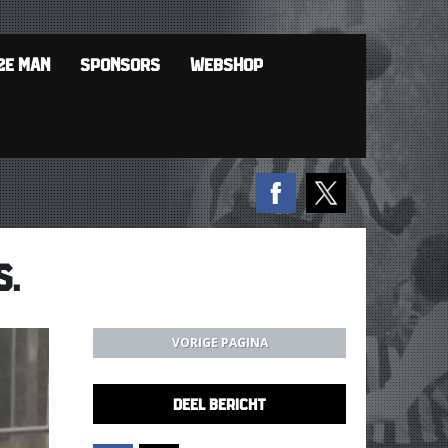
2E MAN
SPONSORS
WEBSHOP
S.
VORIGE PAGINA
DEEL BERICHT