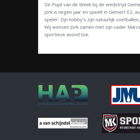
De Pupil van de Week bij de wedstrijd Gem
Jork is negen jaar en speelt in Gemert E2, wa
speler. Zijn hobby’s zijn natuurlijk voetball
Wij wensen Jork samen met zijn vader Marcel,
sportieve avond toe.