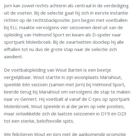
Jorn kan zowel rechts achterin als centraal in de verdediging
uit de voeten. Bij de selectie gaat hij zich in eerste instantie
richten op de rechtsbackpositie. Jorn begon met voetballen
bij ELI, maakte vervolgens vier seizoenen deel uit van de
opleiding van Helmond Sport en kwam als D-speler naar
sportpark Molenbroek. Bij de zwartwitten doorliep hij alle
elftallen tot nu dus de grote stap naar de selectie zich
aandient.
De voetbalopleiding van Wout Barten is een beetje
vergelijkbaar. Wout startte in zijn woonplaats Mariahout,
speelde één seizoen (samen met Jorn) bij Helmond Sport,
keerde terug bij Mariahout om vervolgens de stap te maken
naar vv Gemert. Hij voetbalt al vanaf de C-tjes op sportpark
Molenbroek. Wout speelde in al die jaren op vele posities,
maar ontwikkelde zich de laatste seizoenen in O19 en O23
tot een sterke, beloftevolle spits.
We feliciteren Wout en Jorn met de aankomende promotie