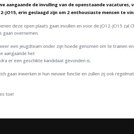
 we aangaande de invulling van de openstaande vacatures, 
2-JO15, erin geslaagd zijn om 2
enthousiaste mensen te vin
oenen deze open plaats gaan invullen en voor de JO12-JO15 zal C
rs gaan overnemen.
 weer een jeugdteam onder zijn hoede genomen om te trainen en
kje aangaande het
dra er een geschikte kandidaat gevonden is.
ch gaan inwerken in hun nieuwe functie en zullen zij ook regelmat
es toe!