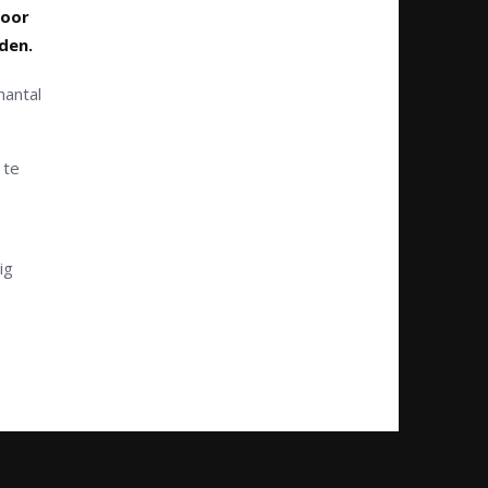
voor
den.
hantal
 te
ig