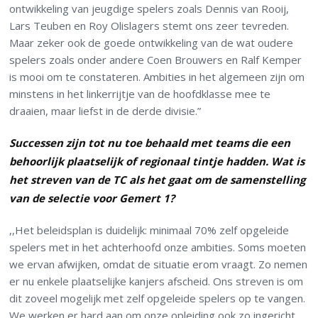
ontwikkeling van jeugdige spelers zoals Dennis van Rooij,
Lars Teuben en Roy Olislagers stemt ons zeer tevreden.
Maar zeker ook de goede ontwikkeling van de wat oudere
spelers zoals onder andere Coen Brouwers en Ralf Kemper
is mooi om te constateren. Ambities in het algemeen zijn om
minstens in het linkerrijtje van de hoofdklasse mee te
draaien, maar liefst in de derde divisie.”
Successen zijn tot nu toe behaald met teams die een
behoorlijk plaatselijk of regionaal tintje hadden. Wat is
het streven van de TC als het gaat om de samenstelling
van de selectie voor Gemert 1?
,,Het beleidsplan is duidelijk: minimaal 70% zelf opgeleide
spelers met in het achterhoofd onze ambities. Soms moeten
we ervan afwijken, omdat de situatie erom vraagt. Zo nemen
er nu enkele plaatselijke kanjers afscheid. Ons streven is om
dit zoveel mogelijk met zelf opgeleide spelers op te vangen.
We werken er hard aan om onze opleiding ook zo ingericht