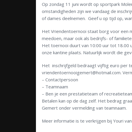
Op zondag 11 juni wordt op sportpark Mole
omstandigheden zijn we vandaag de inschrij
of dames deelnemen. Geef u op tijd op, want v
Het Vriendentoernooi staat borg voor een moo
meedoen, maar ook als bedrijfs- of familiet
Het toernooi duurt van 10:00 uur tot 18.00 uu
onze kantine plaats. Natuurlijk wordt die ge
Het inschrijfgeld bedraagt vijftig euro per t
vriendentoernooigemert@hotmail.com. Verme
– Contactpersoon
– Teamnaam
– Ben je een prestatieteam of recreatietea
Betalen kan op de dag zelf. Het bedrag gra
Gemert onder vermelding van teamnaam.
Meer informatie is te verkrijgen bij Youri v