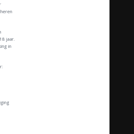
r
 heren
m
8 jaar.
ing in
r:
iging