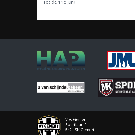
Tot de 11e juni!
V.V. Gemert
Sportlaan 9
5421 SK Gemert