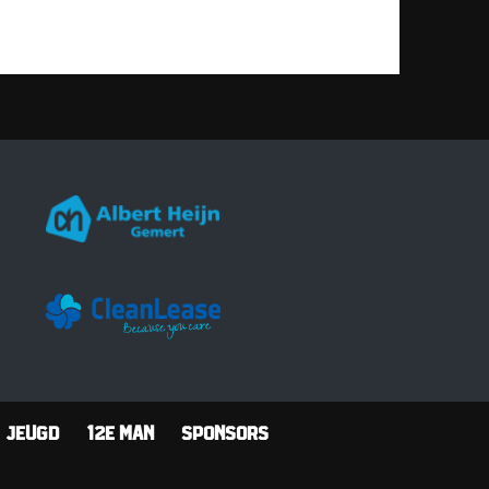
Jeugd
12e man
Sponsors