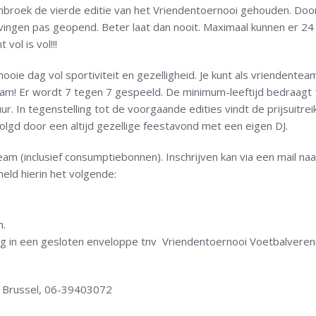
nbroek de vierde editie van het Vriendentoernooi gehouden. Doo
vingen pas geopend. Beter laat dan nooit. Maximaal kunnen er 24
ol is vol!!!
ie dag vol sportiviteit en gezelligheid. Je kunt als vriendentea
eam! Er wordt 7 tegen 7 gespeeld. De minimum-leeftijd bedraagt 1
r. In tegenstelling tot de voorgaande edities vindt de prijsuitreik
volgd door een altijd gezellige feestavond met een eigen DJ.
eam (inclusief consumptiebonnen). Inschrijven kan via een mail naa
ld hierin het volgende:
m.
ag in een gesloten enveloppe tnv Vriendentoernooi Voetbalveren
an Brussel, 06-39403072