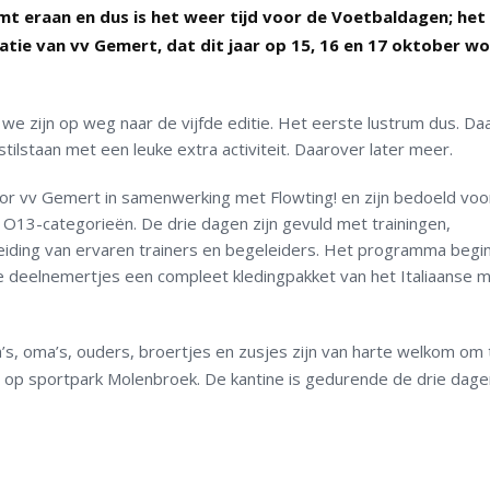
mt eraan en dus is het weer tijd voor de Voetbaldagen; het
tie van vv Gemert, dat dit jaar op 15, 16 en 17 oktober w
e zijn op weg naar de vijfde editie. Het eerste lustrum dus. Da
tilstaan met een leuke extra activiteit. Daarover later meer.
 vv Gemert in samenwerking met Flowting! en zijn bedoeld voo
 O13-categorieën. De drie dagen zijn gevuld met trainingen,
eiding van ervaren trainers en begeleiders. Het programma begi
le deelnemertjes een compleet kledingpakket van het Italiaanse 
a’s, oma’s, ouders, broertjes en zusjes zijn van harte welkom om 
 op sportpark Molenbroek. De kantine is gedurende de drie dage