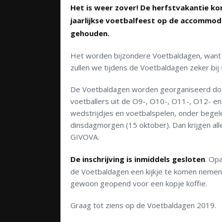
Het is weer zover! De herfstvakantie ko
jaarlijkse voetbalfeest op de accommoda
gehouden.
Het worden bijzondere Voetbaldagen, want w
zullen we tijdens de Voetbaldagen zeker bij s
De Voetbaldagen worden georganiseerd door
voetballers uit de O9-, O10-, O11-, O12- en
wedstrijdjes en voetbalspelen, onder begel
dinsdagmorgen (15 oktober). Dan krijgen al
GIVOVA.
De inschrijving is inmiddels gesloten
. Op
de Voetbaldagen een kijkje te komen nemen
gewoon geopend voor een kopje koffie.
Graag tot ziens op de Voetbaldagen 2019.