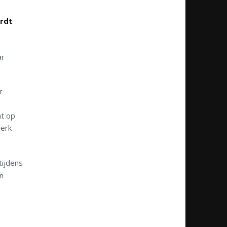
ordt
ar
r
nt op
merk
tijdens
n