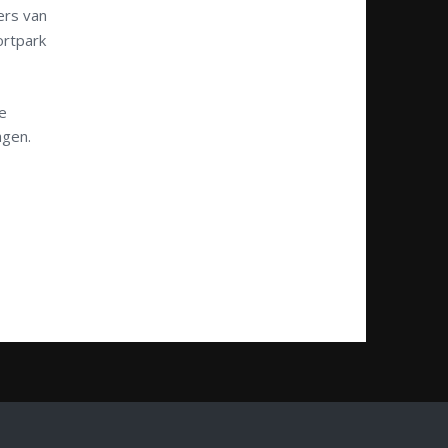
ers van
ortpark
e
agen.