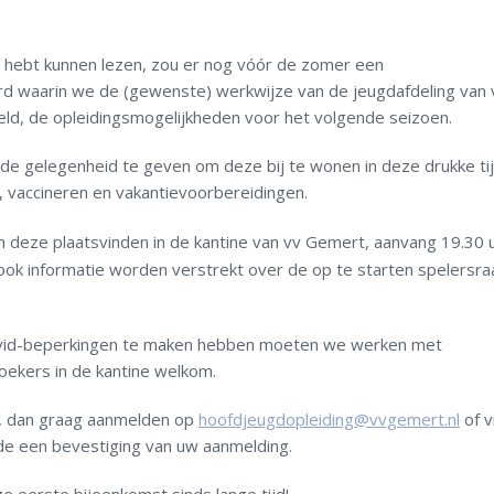
) hebt kunnen lezen, zou er nog vóór de zomer een
d waarin we de (gewenste) werkwijze van de jeugdafdeling van 
ld, de opleidingsmogelijkheden voor het volgende seizoen.
de gelegenheid te geven om deze bij te wonen in deze drukke ti
en, vaccineren en vakantievoorbereidingen.
n deze plaatsvinden in de kantine van vv Gemert, aanvang 19.30 u
ok informatie worden verstrekt over de op te starten spelersra
vid-beperkingen te maken hebben moeten we werken met
ekers in de kantine welkom.
n, dan graag aanmelden op
hoofdjeugdopleiding@vvgemert.nl
of v
ijde een bevestiging van uw aanmelding.