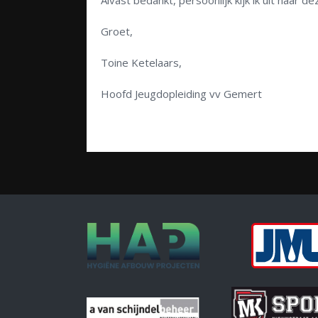
Alvast bedankt, persoonlijk kijk ik uit naar d
Groet,
Toine Ketelaars,
Hoofd Jeugdopleiding vv Gemert