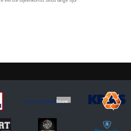
eze eerste bijeenkomst sinds lange tijd!