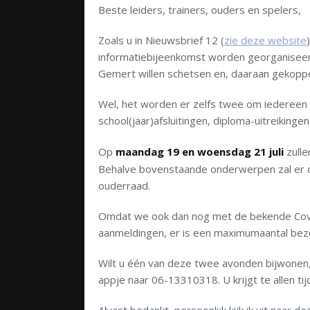
Beste leiders, trainers, ouders en spelers,
Zoals u in Nieuwsbrief 12 (
zie deze website
informatiebijeenkomst worden georganiseer
Gemert willen schetsen en, daaraan gekoppe
Wel, het worden er zelfs twee om iedereen 
school(jaar)afsluitingen, diploma-uitreiking
Op
maandag 19 en woensdag 21 juli
zulle
Behalve bovenstaande onderwerpen zal er o
ouderraad.
Omdat we ook dan nog met de bekende Co
aanmeldingen, er is een maximumaantal bezo
Wilt u één van deze twee avonden bijwone
appje naar 06-13310318. U krijgt te allen t