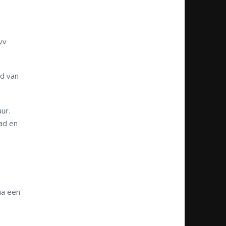
vv
jd van
ur.
ad en
ia een