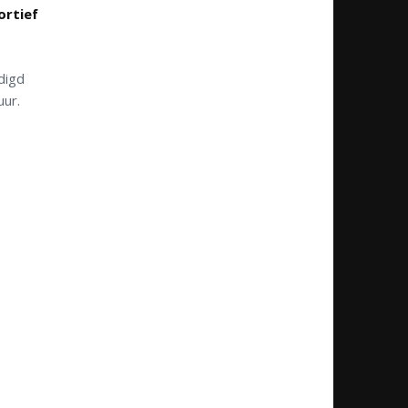
ortief
digd
uur.