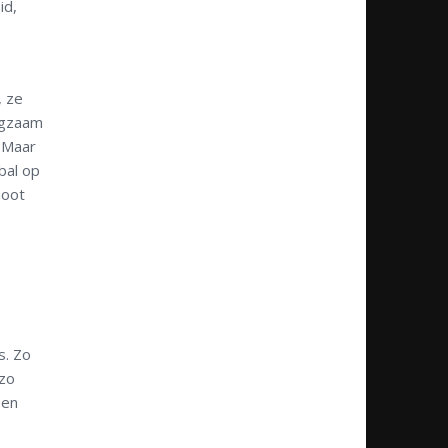
id,
e
, ze
angzaam
 Maar
bal op
hoot
s. Zo
 zo
een