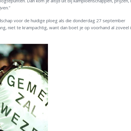
oogtepunten. Dan kom je altijd uit bij kampioenschappen, prijzen,
jven.”
dschap voor de huidige ploeg als die donderdag 27 september
g, niet te krampachtig, want dan boet je op voorhand al zoveel i