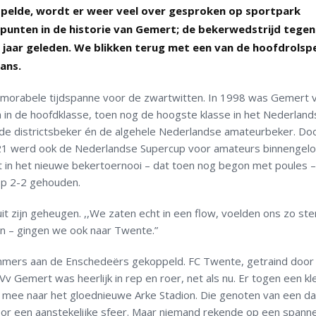
pelde, wordt er weer veel over gesproken op sportpark
unten in de historie van Gemert; de bekerwedstrijd tegen
 jaar geleden. We blikken terug met een van de hoofdrolsp
ans.
orabele tijdspanne voor de zwartwitten. In 1998 was Gemert 
n in de hoofdklasse, toen nog de hoogste klasse in het Nederland
de districtsbeker én de algehele Nederlandse amateurbeker. Do
’21 werd ook de Nederlandse Supercup voor amateurs binnengelo
in het nieuwe bekertoernooi – dat toen nog begon met poules 
op 2-2 gehouden.
uit zijn geheugen. ,,We zaten echt in een flow, voelden ons zo ste
en – gingen we ook naar Twente.”
mmers aan de Enschedeërs gekoppeld. FC Twente, getraind door
Vv Gemert was heerlijk in rep en roer, net als nu. Er togen een kl
mee naar het gloednieuwe Arke Stadion. Die genoten van een da
voor een aanstekelijke sfeer. Maar niemand rekende op een span