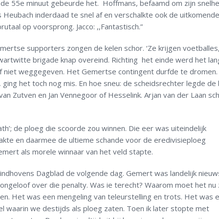
 de 55
e
minuut gebeurde het. Hoffmans, befaamd om zijn snelhe
s Heubach inderdaad te snel af en verschalkte ook de uitkomend
taal op voorsprong. Jacco: ,,Fantastisch.”
ertse supporters zongen de kelen schor. ‘Ze krijgen voetballes
 zwartwitte brigade knap overeind. Richting het einde werd het l
f niet weggegeven. Het Gemertse contingent durfde te dromen.
 ging het toch nog mis. En hoe sneu: de scheidsrechter legde de 
 van Zutven en Jan Vennegoor of Hesselink. Arjan van der Laan sc
h’; de ploeg die scoorde zou winnen. Die eer was uiteindelijk
akte en daarmee de ultieme schande voor de eredivisieploeg
mert als morele winnaar van het veld stapte.
indhovens Dagblad de volgende dag. Gemert was landelijk nieuw
te ongeloof over die penalty. Was ie terecht? Waarom moet het nu
en. Het was een mengeling van teleurstelling en trots. Het was 
l waarin we destijds als ploeg zaten. Toen ik later stopte met