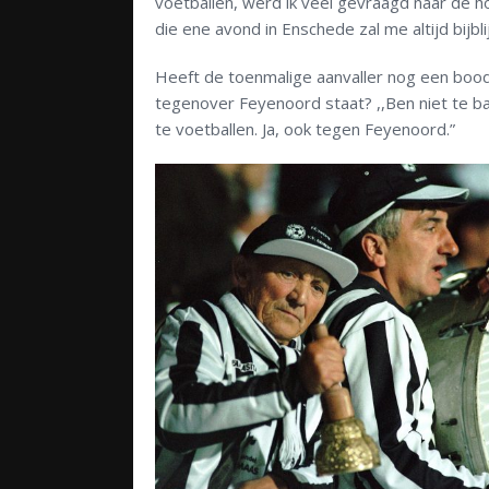
voetballen, werd ik veel gevraagd naar de h
die ene avond in Enschede zal me altijd bijbli
Heeft de toenmalige aanvaller nog een boo
tegenover Feyenoord staat? ,,Ben niet te ban
te voetballen. Ja, ook tegen Feyenoord.”