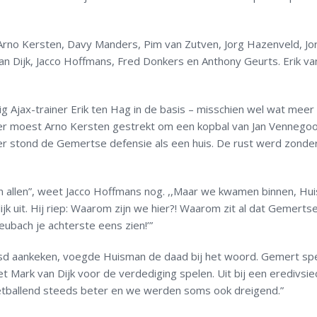
: Arno Kersten, Davy Manders, Pim van Zutven, Jorg Hazenveld, Jo
van Dijk, Jacco Hoffmans, Fred Donkers en Anthony Geurts. Erik va
g Ajax-trainer Erik ten Hag in de basis – misschien wel wat meer
keer moest Arno Kersten gestrekt om een kopbal van Jan Vennegoo
er stond de Gemertse defensie als een huis. De rust werd zonde
n allen”, weet Jacco Hoffmans nog. ,,Maar we kwamen binnen, Hu
ijk uit. Hij riep: Waarom zijn we hier?! Waarom zit al dat Gemertse
eubach je achterste eens zien!’”
aasd aankeken, voegde Huisman de daad bij het woord. Gemert sp
iet Mark van Dijk voor de verdediging spelen. Uit bij een eredivsie
voetballend steeds beter en we werden soms ook dreigend.”