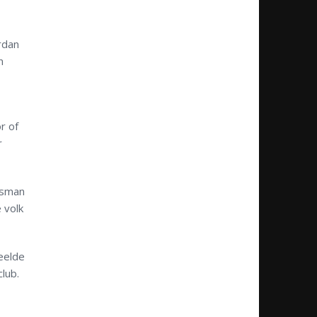
rdan
n
r of
r
isman
 volk
eelde
club.