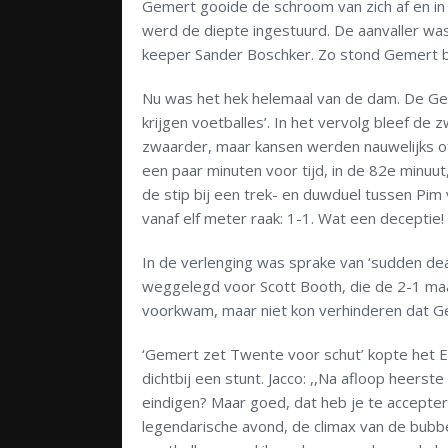
Gemert gooide de schroom van zich af en in
werd de diepte ingestuurd. De aanvaller wa
keeper Sander Boschker. Zo stond Gemert bru
Nu was het hek helemaal van de dam. De Gem
krijgen voetballes’. In het vervolg bleef de
zwaarder, maar kansen werden nauwelijks o
een paar minuten voor tijd, in de 82
e
minuut,
de stip bij een trek- en duwduel tussen Pim
vanaf elf meter raak: 1-1. Wat een deceptie!
In de verlenging was sprake van ‘sudden deat
weggelegd voor Scott Booth, die de 2-1 ma
voorkwam, maar niet kon verhinderen dat Ge
‘Gemert zet Twente voor schut’ kopte het E
dichtbij een stunt. Jacco: ,,Na afloop heers
eindigen? Maar goed, dat heb je te accepter
legendarische avond, de climax van de bubbe