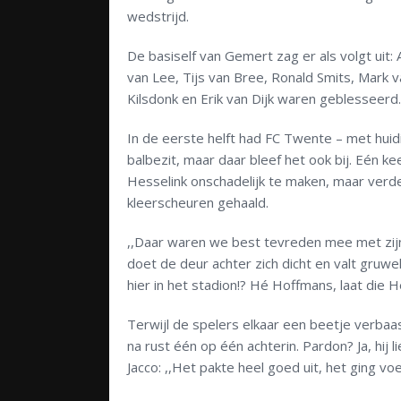
wedstrijd.
De basiself van Gemert zag er als volgt uit
van Lee, Tijs van Bree, Ronald Smits, Mark 
Kilsdonk en Erik van Dijk waren geblesseerd.
In de eerste helft had FC Twente – met huidi
balbezit, maar daar bleef het ook bij. Eén 
Hesselink onschadelijk te maken, maar verd
kleerscheuren gehaald.
,,Daar waren we best tevreden mee met zij
doet de deur achter zich dicht en valt gruwel
hier in het stadion!? Hé Hoffmans, laat die H
Terwijl de spelers elkaar een beetje verb
na rust één op één achterin. Pardon? Ja, hij l
Jacco: ,,Het pakte heel goed uit, het ging 