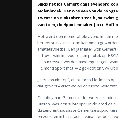
Sinds het lot Gemert aan Feyenoord kop
Molenbroek. Het was een van de hoogtep
Twente op 6 oktober 1999, bijna twintig
van toen, doelpuntenmaker Jacco Hoffm
Het werd een memorabele avond in een mem
het eerst in zijn historie kampioen geworde
amateurvoetbal. Een jaar later won Gemert 
4-1 overwinning voor eigen publiek op HSC
De successen werden aaneengeregen. Want 
Helmond Sport met 4-2 geklopt en VVV uit 
,,Het kon niet op”, diept Jacco Hoffmans op 
dat gevoel – alsof we op een roze wolk zat
De loting had Gemert in de tweede ronde i
Rutten, was een subtopper in de eredivisie. 
duizend enthousiaste Gemertse supporters 
en zorgden in het stadion vanaf het begin 