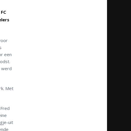
 FC
elers
voor
s
or een
odst.
– werd
rk. Met
 Fred
eine
gje-uit
nende