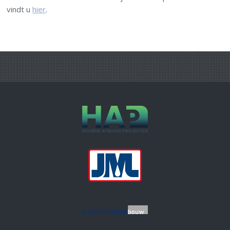
vindt u
hier
.